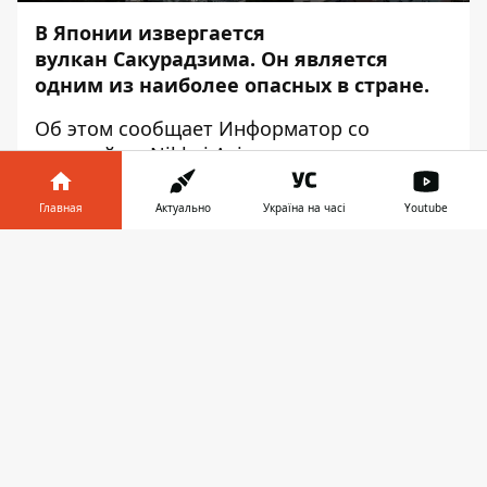
В Японии извергается
вулкан Сакурадзима. Он является
одним из наиболее опасных в стране.
Об этом сообщает
Информатор
со
ссылкой на
Nikkei Asia
.
Главная
Актуально
Україна на часі
Youtube
Информатор в
Скачать
телефоне
👉
Вулкан расположен рядом с крупными
городами Кагосима и Тарумидзу. В