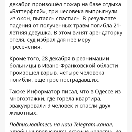
декабря произошёл пожар на базе отдыха
«Баттерфляй»
, три человека выпрыгнули
из окон, пытаясь спастись. В результате
падения
от полученных травм погибла 21-
летняя девушка
. В этом
винят арендаторку
отеля
, суд
избрал для неё меру
пресечения
.
Кроме того, 28 декабря в реанимации
больницы в Ивано-Франковской области
произошел взрыв, четыре человека
погибли, ещё трое пострадавших.
Также
Информатор
писал, что в Одессе
из
многоэтажки, где горела квартира,
эвакуировали 9 человек
и спасли двух
животных.
Подписывайтесь на наш
Telegram-канал
,
чтобы не пропустить важные новости. За