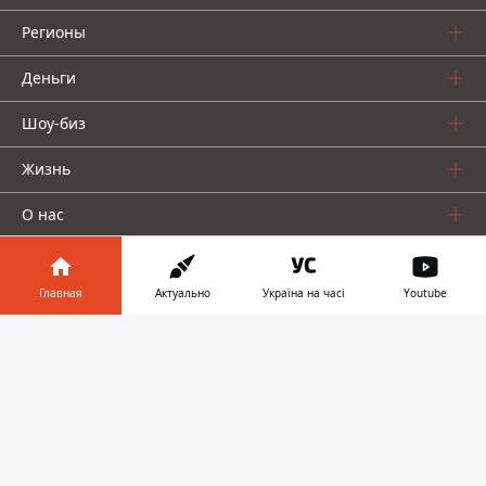
Регионы
Деньги
Шоу-биз
Жизнь
О нас
Главная
Актуально
Україна на часі
Youtube
Информатор в
Скачать
телефоне
👉
Информатор проекты
Столица
Ваши финансы
Авто
Geek
© 2016-2026 Informator