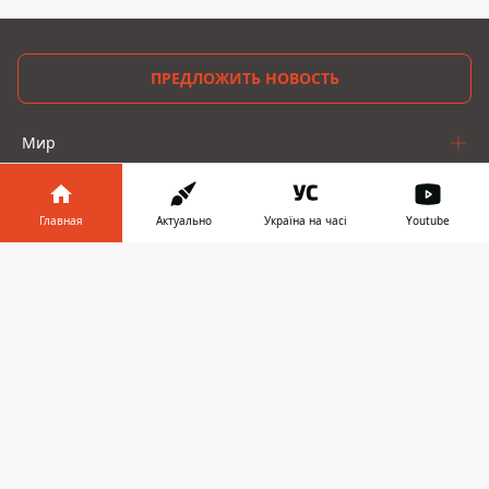
ПРЕДЛОЖИТЬ НОВОСТЬ
Мир
Украина
Главная
Актуально
Україна на часі
Youtube
Киев
Информатор в
Скачать
Регионы
телефоне
👉
Деньги
Шоу-биз
Жизнь
О нас