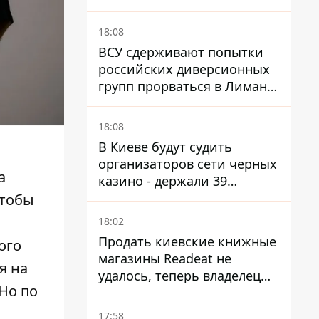
лжи
18:08
ВСУ сдерживают попытки
российских диверсионных
групп прорваться в Лиман -
Трегубов
18:08
В Киеве будут судить
организаторов сети черных
а
казино - держали 39
заведений
чтобы
а
18:02
Продать киевские книжные
ого
магазины Readeat не
я на
удалось, теперь владелец
 Но по
их просто закроет
17:58