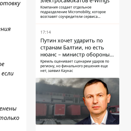
электросамокатов e-Wings
готовку
Компания создает отдельное
подразделение Micromobility, которое
возглавят соучредители сервиса
самокатов.
ения
17:14
Путин хочет ударить по
странам Балтии, но есть
нюанс – министр обороны
Литвы сделал заявление
Кремль оценивает сценарии ударов по
ое
региону, но финального решения еще
нет, заявил Каунас
 если
менены
только