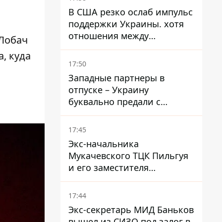
В США резко ослаб импульс
поддержки Украины. хотя
отношения между
 Лобач
Зеленским и Трампом
, куда
недавно улучшались - The
17:50
Atlantic
Западные партнеры в
отпуске – Украину
буквально предали с
ракетами к Patriot – эксперт
Мусиенко
17:45
Экс-начальника
Мукачевского ТЦК Пильгуя
и его заместителя
отправили в СИЗО без
права залога – журналист
17:44
Экс-секретарь МИД Баньков
вышел из СИЗО под залог в