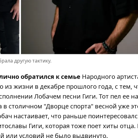
брала другую тактику.
лично обратился к семье
Народного артист
о из жизни в декабре прошлого года, с тем, 
полнении Лобачем песни Гиги. Тот пел ее н
 в столичном "Дворце спорта" весной уже эт
 Лобач настаивает, что раньше поинтересовалс
итославы Гиги, которая тоже поет хиты отца.
ий или условий не было выдвинуто.