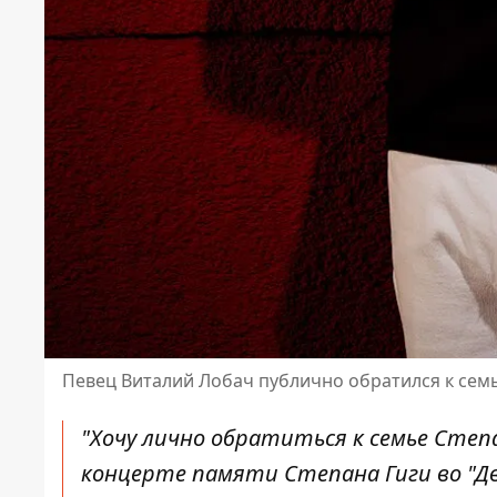
Певец Виталий Лобач публично обратился к семь
"Хочу лично обратиться к семье Степ
концерте памяти Степана Гиги во "Дво