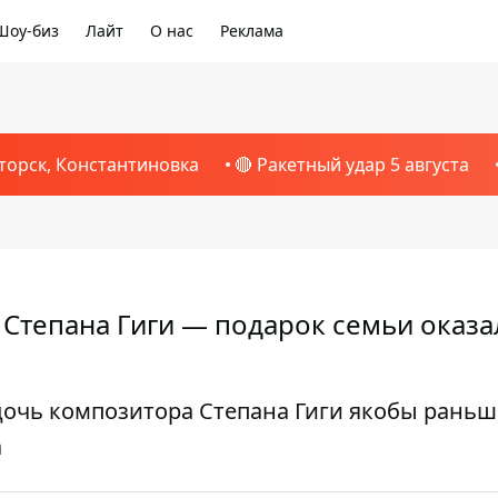
Шоу-биз
Лайт
О нас
Реклама
торск, Константиновка
🔴 Ракетный удар 5 августа
 Степана Гиги — подарок семьи оказа
 дочь композитора Степана Гиги якобы раньш
а