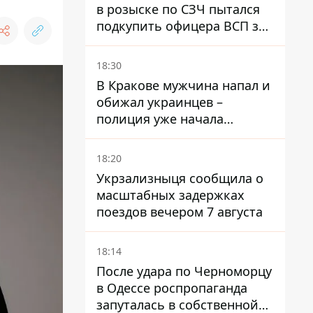
в розыске по СЗЧ пытался
подкупить офицера ВСП за
40 тысяч гривен
18:30
В Кракове мужчина напал и
обижал украинцев –
полиция уже начала
расследование
18:20
Укрзализныця сообщила о
масштабных задержках
поездов вечером 7 августа
18:14
После удара по Черноморцу
в Одессе роспропаганда
запуталась в собственной