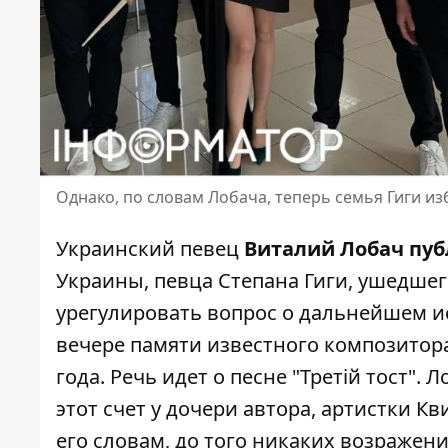
Однако, по словам Лобача, теперь семья Гиги из
Украинский певец
Виталий Лобач пуб
Украины, певца
Степана Гиги
, ушедшег
урегулировать вопрос о дальнейшем ис
вечере памяти известного композитора
года. Речь идет о песне "Третій тост".
этот счет у дочери автора, артистки Кв
его словам, до того никаких возражен