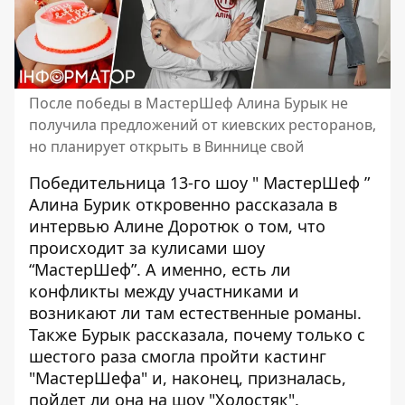
После победы в МастерШеф Алина Бурык не
получила предложений от киевских ресторанов,
но планирует открыть в Виннице свой
Победительница 13-го шоу "
МастерШеф
”
Алина Бурик откровенно рассказала в
интервью Алине Доротюк о том, что
происходит за кулисами шоу
“МастерШеф”. А именно, есть ли
конфликты между участниками и
возникают ли там естественные романы.
Также Бурык рассказала, почему только с
шестого раза смогла пройти кастинг
"МастерШефа" и, наконец, призналась,
пойдет ли она на шоу "Холостяк".