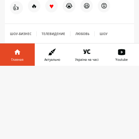
♥
🔥
😭
😆
😡
👍
ШОУ-БИЗНЕС
ТЕЛЕВИДЕНИЕ
ЛЮБОВЬ
ШОУ
Главная
Актуально
Україна на часі
Youtube
Информатор в
Скачать
телефоне
👉
ПРЕДЛОЖИТЬ НОВОСТЬ
Мир
Украина
Киев