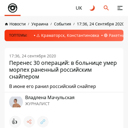
UK
Новости
Украина
События
17:36, 24 Сентября 2020
⚠️ Краматорск, Константиновка
🔴 Ракетный
ТОПТЕМЫ:
17:36, 24 сентября 2020
Перенес 30 операций: в больнице умер
морпех раненный российским
снайпером
В июне его ранил российский снайпер
Владлена Мачульская
ЖУРНАЛИСТ
👍