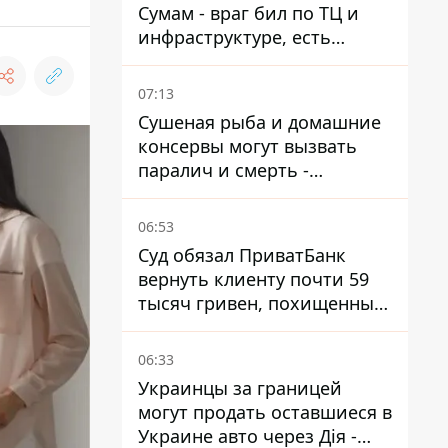
Сумам - враг бил по ТЦ и
инфраструктуре, есть
ранены
07:13
Сушеная рыба и домашние
консервы могут вызвать
паралич и смерть -
Госрыбагентство
предупреждает о ботулизме
06:53
Суд обязал ПриватБанк
вернуть клиенту почти 59
тысяч гривен, похищенных
мошенниками
06:33
Украинцы за границей
могут продать оставшиеся в
Украине авто через Дія -