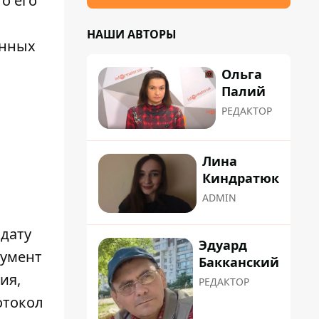
о его
НАШИ АВТОРЫ
енных
Ольга
Палий
РЕДАКТОР
Лина
Киндратюк
ADMIN
 дату
Эдуард
кумент
Бакканский
ия,
РЕДАКТОР
отокол