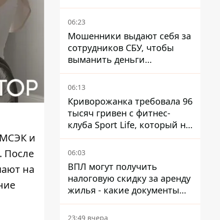
МВД
06:23
Мошенники выдают себя за
сотрудников СБУ, чтобы
выманить деньги
украинцев
06:13
Криворожанка требовала 96
тысяч гривен с фитнес-
клуба Sport Life, который не
пускал ее в бассейн без
 МСЭК и
медицинской справки –
. После
06:03
решение суда
ВПЛ могут получить
чают на
налоговую скидку за аренду
ние
жилья - какие документы
подать
23:49 вчера