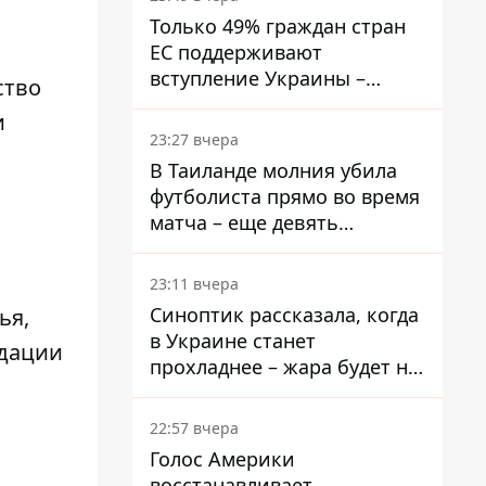
Только 49% граждан стран
ЕС поддерживают
вступление Украины –
ство
результаты опроса
и
23:27 вчера
В Таиланде молния убила
футболиста прямо во время
матча – еще девять
пострадали
23:11 вчера
Синоптик рассказала, когда
ья,
в Украине станет
ндации
прохладнее – жара будет не
долго
22:57 вчера
Голос Америки
восстанавливает