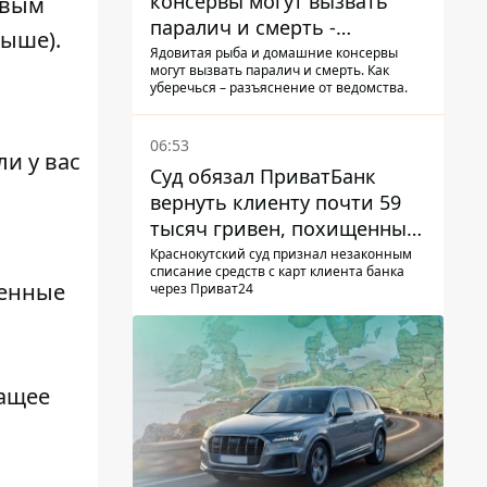
консервы могут вызвать
овым
паралич и смерть -
выше).
Госрыбагентство
Ядовитая рыба и домашние консервы
могут вызвать паралич и смерть. Как
предупреждает о ботулизме
уберечься – разъяснение от ведомства.
06:53
и у вас
Суд обязал ПриватБанк
вернуть клиенту почти 59
тысяч гривен, похищенных
мошенниками
Краснокутский суд признал незаконным
списание средств с карт клиента банка
венные
через Приват24
жащее