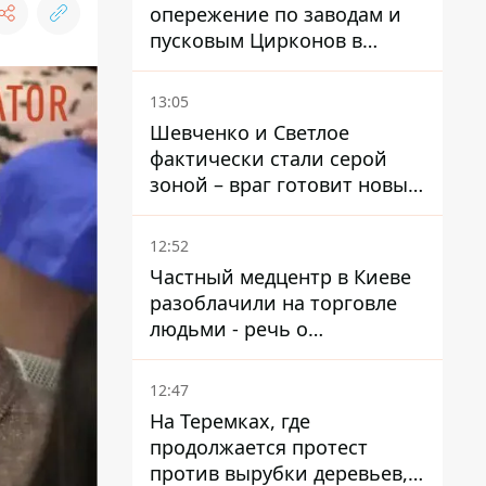
опережение по заводам и
пусковым Цирконов в
России
13:05
Шевченко и Светлое
фактически стали серой
зоной – враг готовит новые
атаки на Добропольском
направлении
12:52
Частный медцентр в Киеве
разоблачили на торговле
людьми - речь о
суррогатном материнстве
12:47
На Теремках, где
продолжается протест
против вырубки деревьев,