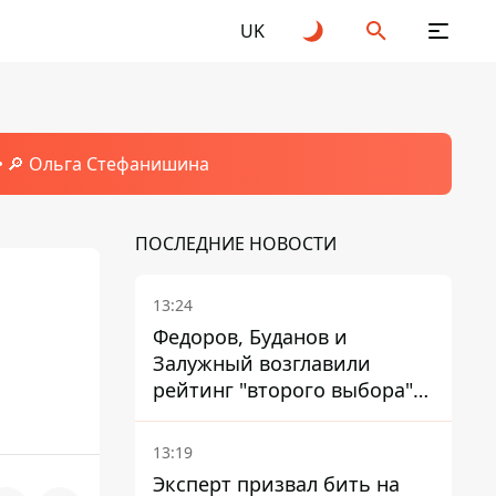
UK
🔎 Ольга Стефанишина
ПОСЛЕДНИЕ НОВОСТИ
13:24
Федоров, Буданов и
Залужный возглавили
рейтинг "второго выбора"
украинцев - опрос показал
альтернативные симпатии
13:19
Эксперт призвал бить на