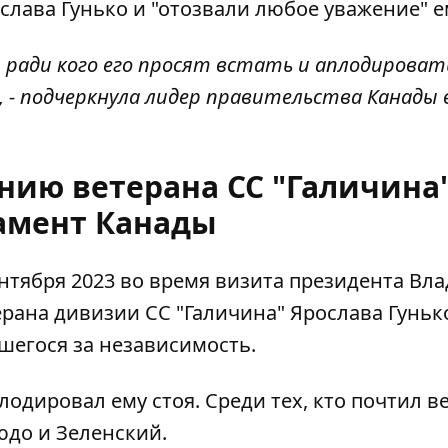
лава Гунько и "отозвали любое уважение" е
, ради кого его просят встать и аплодироват
, - подчеркнула лидер правительства Канады 
нию ветерана СС "Галичина"
амент Канады
нтября 2023 во время визита президента Вл
ерана дивизии СС "Галичина"
Ярослава Гунько
шегося за независимость.
плодировал ему стоя. Среди тех, кто почтил в
юдо и Зеленский.