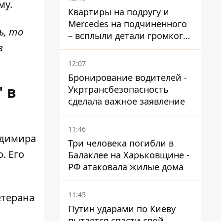
му.
временную защиту ЕС
Квартиры на подругу и
Mercedes на подчиненного
ь, то
– всплыли детали громкого
в
дела НАБУ против
Стефанишиной
12:07
Бронирование водителей -
 в
Укртрансбезопасность
сделала важное заявление
11:46
адимира
Три человека погибли в
. Его
Балаклее на Харьковщине -
РФ атаковала жилые дома
11:45
етерана
Путин ударами по Киеву
пытается спасти свой