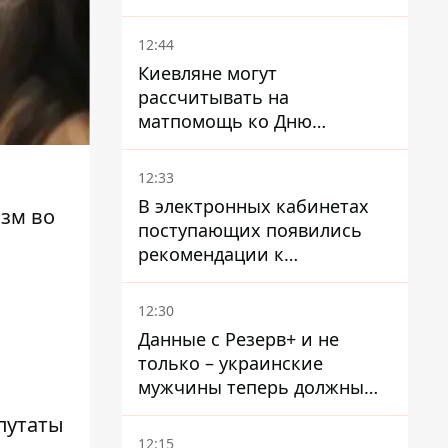
произошла стычка со
спецназом полиции
12:44
Киевляне могут
рассчитывать на
матпомощь ко Дню
независимости - кому ее
дадут
12:33
В электронных кабинетах
зм во
поступающих появились
рекомендации к
зачислению на бакалавриат
и в магистратуру – что
12:30
нужно успеть до 11 августа
Данные с Резерв+ и не
только – украинские
мужчины теперь должны
доказать непригодность к
путаты
службе, чтобы получить
12:15