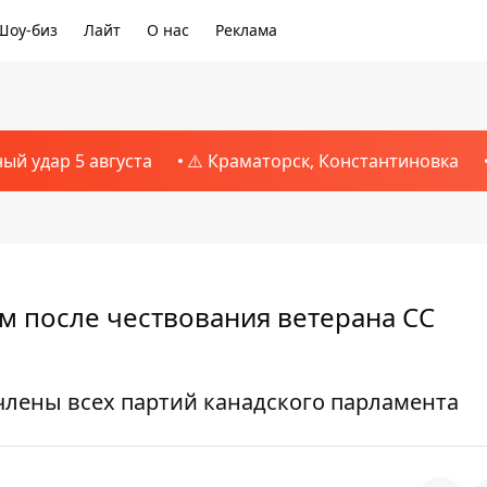
Шоу-биз
Лайт
О нас
Реклама
ный удар 5 августа
⚠️ Краматорск, Константиновка
м после чествования ветерана СС
лены всех партий канадского парламента