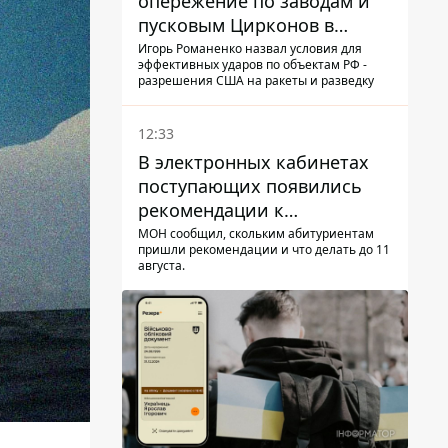
опережение по заводам и
пусковым Цирконов в
России
Игорь Романенко назвал условия для
эффективных ударов по объектам РФ -
разрешения США на ракеты и разведку
12:33
В электронных кабинетах
поступающих появились
рекомендации к
зачислению на бакалавриат
МОН сообщил, скольким абитуриентам
пришли рекомендации и что делать до 11
и в магистратуру – что
августа.
нужно успеть до 11 августа