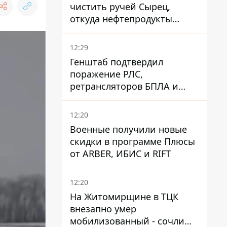
чистить ручей Сырец,
откуда нефтепродукты
попадали в озера
12:29
Генштаб подтвердил
поражение РЛС,
ретрансляторов БПЛА и
других военных объектов
РФ в Крыму и на юге
12:20
Военные получили новые
скидки в программе Плюсы
от ARBER, ИБИС и RIFT
12:20
На Житомирщине в ТЦК
внезапно умер
мобилизованный - сочли