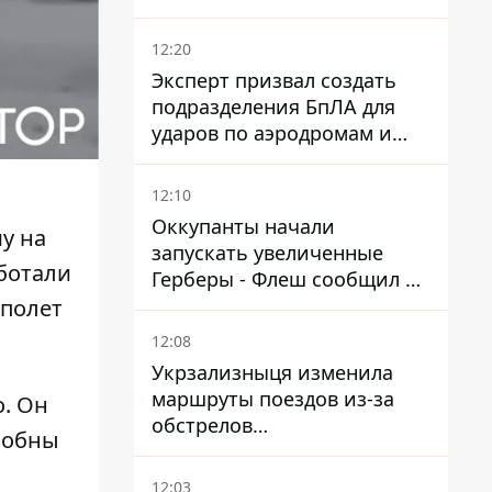
годным и сразу
остановилось сердце
12:20
Эксперт призвал создать
подразделения БпЛА для
ударов по аэродромам и
составам КАБ врага
12:10
Оккупанты начали
у на
запускать увеличенные
ботали
Герберы - Флеш сообщил о
новой модификации дрона
 полет
12:08
Укрзализныця изменила
маршруты поездов из-за
о. Он
обстрелов
собны
Днепропетровщины,
Харьковщины и Запорожья
12:03