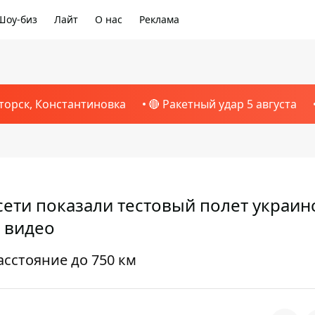
Шоу-биз
Лайт
О нас
Реклама
торск, Константиновка
🔴 Ракетный удар 5 августа
сети показали тестовый полет украин
– видео
сстояние до 750 км