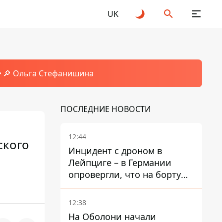
UK
🔎 Ольга Стефанишина
ПОСЛЕДНИЕ НОВОСТИ
12:44
ского
Инцидент с дроном в
Лейпциге – в Германии
опровергли, что на борту
украинского самолета были
оружие и боеприпасы
12:38
На Оболони начали