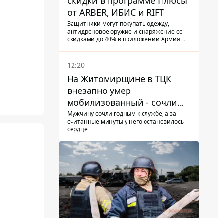
скидки в программе Плюсы
от ARBER, ИБИС и RIFT
Защитники могут покупать одежду,
антидроновое оружие и снаряжение со
скидками до 40% в приложении Армия+.
12:20
На Житомирщине в ТЦК
внезапно умер
мобилизованный - сочли
годным и сразу
Мужчину сочли годным к службе, а за
считанные минуты у него остановилось
остановилось сердце
сердце