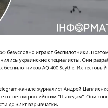
рф безусловно играют беспилотники. Поэтом
очились украинские специалисты. Они разра
х беспилотников AQ 400 Scythe
. Их тестовый
Telegram-канале журналист Андрей Цаплиенк
тся ответом российским "Шахедам". Они спо
сти до 32 кг взрывчатки.