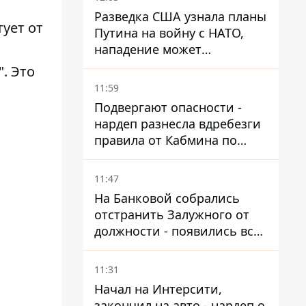
Разведка США узнала планы
ует от
Путина на войну с НАТО,
нападение может
произойти осенью – в WSJ
. Это
раскрыли детали
11:59
Подвергают опасности -
нардеп разнесла вдребезги
правила от Кабмина по
хранению горючего
11:47
На Банковой собрались
отстранить Залужного от
должности - появились все
признаки
11:31
Начал на Интерсити,
закончил на авто - нардеп о