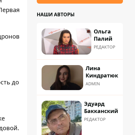
я
 Первая
НАШИ АВТОРЫ
Ольга
дронов
Палий
РЕДАКТОР
Лина
Киндратюк
сть до
ADMIN
Эдуард
Бакканский
же
РЕДАКТОР
довой.