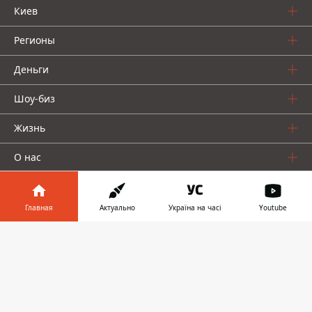
Киев
Регионы
Деньги
Шоу-биз
Жизнь
О нас
Главная
Актуально
Україна на часі
Youtube
Информатор в
Скачать
телефоне
👉
Информатор проекты
Столица
Ваши финансы
Авто
Geek