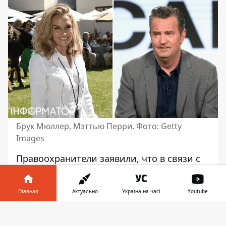
Брук Мюллер, Мэттью Перри. Фото: Getty
Images
Правоохранители заявили, что в связи с
гибелью Мэттью Перри
обвинения
должны быть предъявлены нескольким
Главная
Актуально
Україна на часі
Youtube
людям
. Актер сериала «Друзья» скончался
в возрасте 54 лет в октябре 2023 года,
Информатор в
Скачать
позже были опубликованы результаты
телефоне
👉