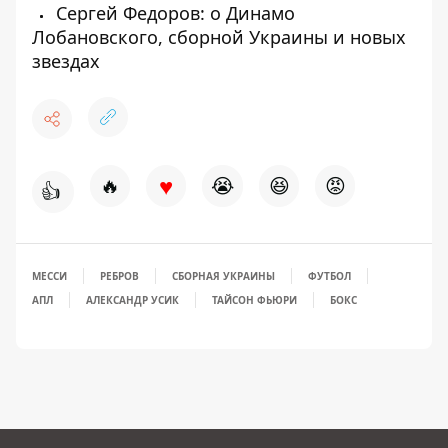
Сергей Федоров: о Динамо
Лобановского, сборной Украины и новых
звездах
♥
🔥
😭
😆
😡
👍
МЕССИ
РЕБРОВ
СБОРНАЯ УКРАИНЫ
ФУТБОЛ
АПЛ
АЛЕКСАНДР УСИК
ТАЙСОН ФЬЮРИ
БОКС