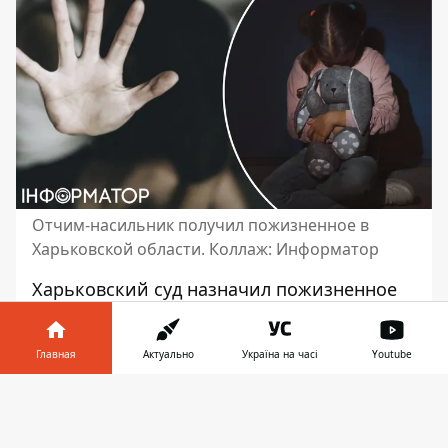
Отчим-насильник получил пожизненное в
Харьковской области. Коллаж: Информатор
Харьковский суд назначил пожизненное
лишение свободы отчиму, который на
протяжении восьми месяцев насиловал
Главная
Актуально
Україна на часі
Youtube
11-летнюю падчерицу. Подобный
приговор ранее получил и
рецидивист за
Информатор в
Скачать
изнасилование малолетней
в Харьковской
телефоне
👉
области - это свидетельствует об