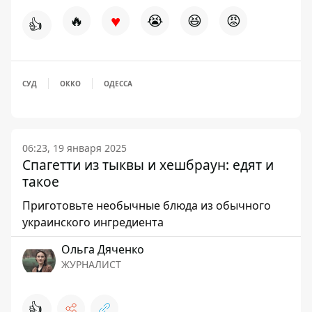
♥
🔥
😭
😆
😡
👍
СУД
ОККО
ОДЕССА
06:23, 19 января 2025
Спагетти из тыквы и хешбраун: едят и
такое
Приготовьте необычные блюда из обычного
украинского ингредиента
Ольга Дяченко
ЖУРНАЛИСТ
👍