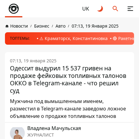
UK
Новости
Бизнес
Авто
07:13, 19 Января 2025
⚠️ Краматорск, Константиновка
🔴 Ракетный
ТОПТЕМЫ:
07:13, 19 января 2025
Одессит выдурил 15 537 гривен на
продаже фейковых топливных талонов
ОККО в Telegram-канале - что решил
суд
Мужчина под вымышленным именем,
разместил в Telegram-канале заведомо ложное
объявление о продаже топливных талонов
Владлена Мачульская
ЖУРНАЛИСТ