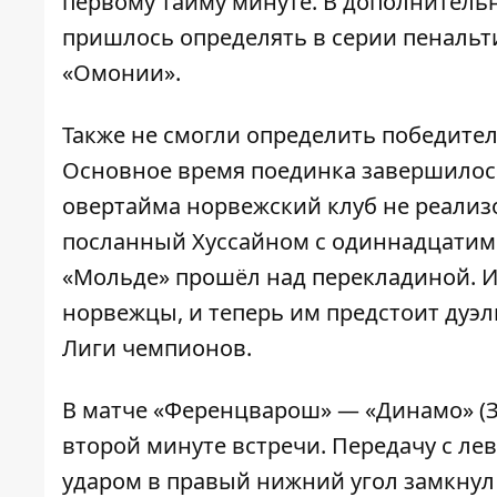
первому тайму минуте. В дополнитель
пришлось определять в серии пенальти
«Омонии».
Также не смогли определить победител
Основное время поединка завершилось
овертайма норвежский клуб не реализо
посланный Хуссайном с одиннадцатиме
«Мольде» прошёл над перекладиной. И 
норвежцы, и теперь им предстоит дуэл
Лиги чемпионов.
В матче «Ференцварош» — «Динамо» (З
второй минуте встречи. Передачу с ле
ударом в правый нижний угол замкнул