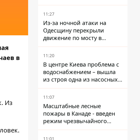
11:27
Из-за ночной атаки на
Одесщину перекрыли
движение по мосту в
Маяках - подробности от
чая
ГНСУ
11:20
чаев в
В центре Киева проблема с
водоснабжением – вышла
из строя одна из насосных
станций
11:07
. Из
Масштабные лесные
пожары в Канаде - введен
режим чрезвычайного
положения, выехали более
ловек.
20 тысяч человек
11:01