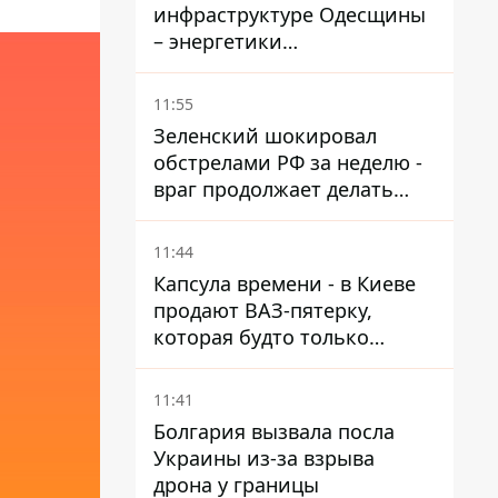
инфраструктуре Одесщины
– энергетики
восстанавливают свет
11:55
Зеленский шокировал
обстрелами РФ за неделю -
враг продолжает делать
ставку на баллистический
террор
11:44
Капсула времени - в Киеве
продают ВАЗ-пятерку,
которая будто только
сошла с конвейера
11:41
Болгария вызвала посла
Украины из-за взрыва
дрона у границы