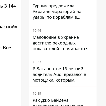
ь 3 144
Турция предложила
Украине мораторий на
удары по кораблям в
Черном море
расной»
10:44
Маловодие в Украине
достигло рекордных
е
. Все
показателей - начинаются
ограничения
водоснабжения
10:37
В Закарпатье 16-летний
водитель Audi врезался в
мотоцикл, которым
управлял 10-летний
мальчик
10:19
Рак Джо Байдена
распространился на его