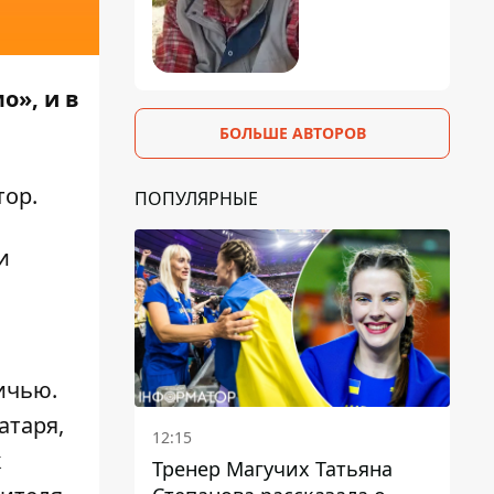
о», и в
БОЛЬШЕ АВТОРОВ
тор
.
ПОПУЛЯРНЫЕ
и
ичью.
атаря,
12:15
к
Тренер Магучих Татьяна