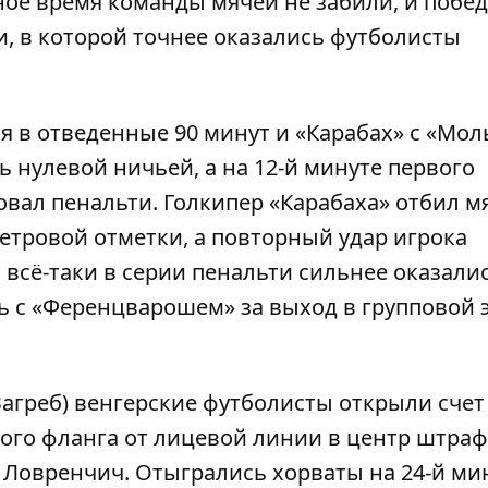
ное время команды мячей не забили, и побе
, в которой точнее оказались футболисты
я в отведенные 90 минут и «Карабах» с «Мол
 нулевой ничьей, а на 12-й минуте первого
вал пенальти. Голкипер «Карабаха» отбил м
тровой отметки, а повторный удар игрока
всё-таки в серии пенальти сильнее оказали
ь с «Ференцварошем» за выход в групповой 
агреб) венгерские футболисты открыли счет
вого фланга от лицевой линии в центр штра
 Ловренчич. Отыгрались хорваты на 24-й мин