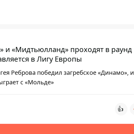
 и «Мидтьюлланд» проходят в раунд 
авляется в Лигу Европы
гея Реброва победил загребское «Динамо», и
ыграет с «Мольде»
👍