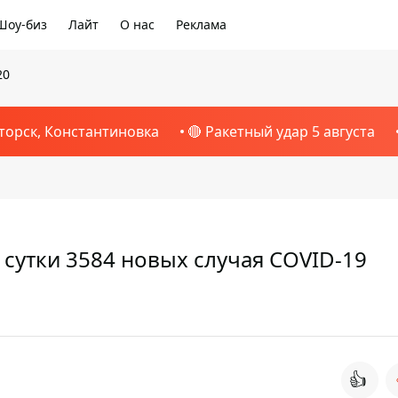
Шоу-биз
Лайт
О нас
Реклама
20
торск, Константиновка
🔴 Ракетный удар 5 августа
 сутки 3584 новых случая COVID-19
👍