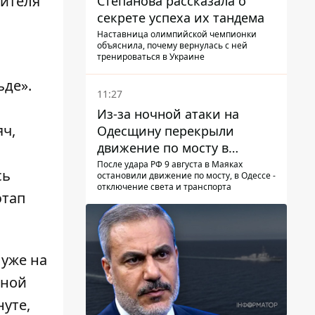
дителя
Степанова рассказала о
секрете успеха их тандема
Наставница олимпийской чемпионки
объяснила, почему вернулась с ней
тренироваться в Украине
ьде».
11:27
Из-за ночной атаки на
яч,
Одесщину перекрыли
движение по мосту в
Маяках - подробности от
После удара РФ 9 августа в Маяках
сь
остановили движение по мосту, в Одессе -
ГНСУ
отключение света и транспорта
этап
 уже на
фной
уте,