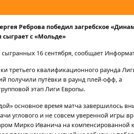
ергея Реброва победил загребское «Динам
п сыграет с «Мольде»
, сыгранных 16 сентября, сообщает
Информа
инки третьего квалификационного раунда Лиг
й получили путёвки в раунд плей-офф, а
рупповой этап Лиги Европы.
дой» основное время матча завершилось вн
дачи углового и не совсем уверенной игры вр
даром Мирко Иванича на компенсированной 