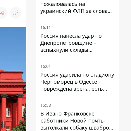
пожаловалась на
украинский ФЛП за слова
SUN SCRIPTION на упаковке
крема - АМКУ наложил
16:11
штраф
Россия нанесла удар по
Днепропетровщине –
вспыхнули склады
логистической компании
16:01
Россия ударила по стадиону
Черноморец в Одессе -
повреждена арена, есть
пострадавший
15:58
В Ивано-Франковске
работники Новой почты
вытолкали собаку шваброй