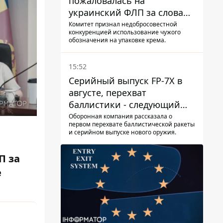
пожаловалась на
украинский ФЛП за слова
SUN SCRIPTION на упаковке
Комитет признал недобросовестной
конкуренцией использование чужого
крема - АМКУ наложил
обозначения на упаковке крема.
штраф
15:52
Серийный выпуск FP-7X в
августе, перехват
баллистики - следующий
этап - Fire Point
Оборонная компания рассказала о
первом перехвате баллистической ракеты
конкретизировало планы
и серийном выпуске нового оружия.
П за
е