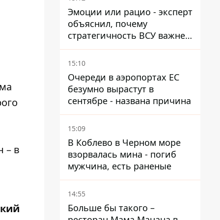
Эмоции или рацио - эксперт
объяснил, почему
стратегичность ВСУ важнее
эмоциональных атак РФ
15:10
Очереди в аэропортах ЕС
мма
безумно вырастут в
сентябре - названа причина
рого
15:09
В Коблево в Черном море
 – в
взорвалась мина - погиб
мужчина, есть раненые
14:55
Больше бы такого –
ский
ресторан Мама Манана в