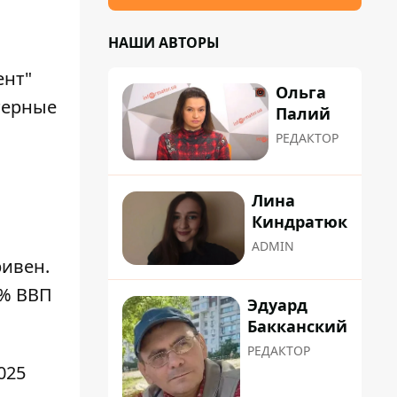
НАШИ АВТОРЫ
ент"
Ольга
ютерные
Палий
РЕДАКТОР
Лина
Киндратюк
ADMIN
ривен.
4% ВВП
Эдуард
Бакканский
РЕДАКТОР
025