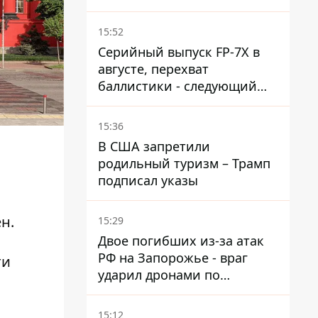
в 37-градусную жару -
реакция компании
15:52
Серийный выпуск FP-7X в
августе, перехват
баллистики - следующий
этап - Fire Point
конкретизировало планы
15:36
В США запретили
родильный туризм – Трамп
подписал указы
н.
15:29
Двое погибших из-за атак
РФ на Запорожье - враг
ти
ударил дронами по
автомобилю и поселку
15:12