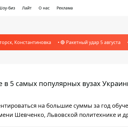
Шоу-биз
Лайт
О нас
Реклама
торск, Константиновка
🔴 Ракетный удар 5 августа
 в 5 самых популярных вузах Украин
ентироваться на большие суммы за год обуче
имени Шевченко, Львовской политехнике и д