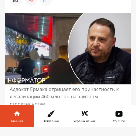
Адвокат Ермака отрицает его причастность к
легализации 460 млн грн на элитном
строительстве
Адвокат бывшего руководителя Офиса
Главная
Актуально
Україна на часі
Youtube
президента Андрея Ермака Игорь Фомин
заявил, что считает подозрение его
Информатор в