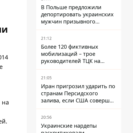
В Польше предложили
депортировать украинских
мужчин призывного
ми
возраста - кого это может
затронуть
21:12
Более 120 фиктивных
мобилизаций – трое
014
руководителей ТЦК на
е
Волыни и Буковине
получили подозрения за
21:05
фейковые отчеты
Иран пригрозил ударить по
странам Персидского
залива, если США совершат
 на
хотя бы одну атаку - Reuters
20:56
ей.
Украинские нардепы
раскритиковали