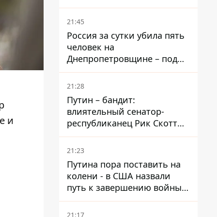
– он возглавил народное
голосование
21:45
Россия за сутки убила пять
человек на
Днепропетровщине – под
ударами оказались пять
районов области
21:28
Путин – бандит:
р
влиятельный сенатор-
е и
республиканец Рик Скотт
призвал Конгресс привлечь
РФ к ответственности за
21:23
войну в Украине
Путина пора поставить на
колени - в США назвали
путь к завершению войны -
National Security Journal
21:17