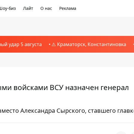
Шоу-биз
Лайт
О нас
Реклама
ный удар 5 августа
⚠️ Краматорск, Константиновка
и войсками ВСУ назначен генерал
вместо Александра Сырского, ставшего глав