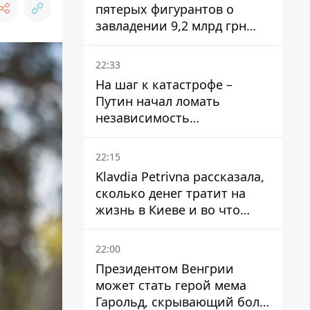
пятерых фигурантов о
завладении 9,2 млрд грн
ПриватБанка направили в
суд
22:33
На шаг к катастрофе –
Путин начал ломать
независимость
собственного Центробанка,
заставив снизить базовую
22:15
ставку
Klavdia Petrivna рассказала,
сколько денег тратит на
жизнь в Киеве и во что
вкладывает миллионы
22:00
Президентом Венгрии
может стать герой мема
Гарольд, скрывающий боль