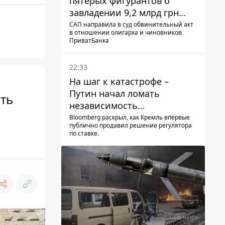
пятерых фигурантов о
завладении 9,2 млрд грн
ПриватБанка направили в
САП направила в суд обвинительный акт
в отношении олигарха и чиновников
суд
ПриватБанка
22:33
На шаг к катастрофе –
Путин начал ломать
ть
независимость
собственного Центробанка,
Bloomberg раскрыл, как Кремль впервые
публично продавил решение регулятора
заставив снизить базовую
по ставке.
ставку