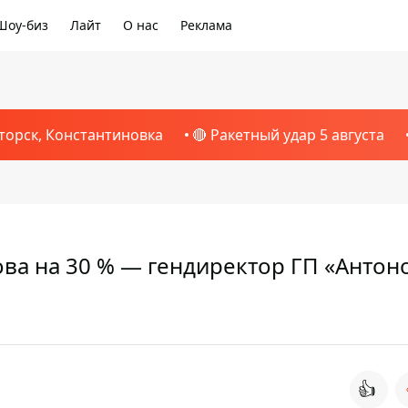
Шоу-биз
Лайт
О нас
Реклама
торск, Константиновка
🔴 Ракетный удар 5 августа
ова на 30 % — гендиректор ГП «Антон
👍