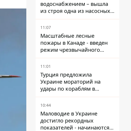
водоснабжением – вышла
из строя одна из насосных
станций
11:07
Масштабные лесные
пожары в Канаде - введен
режим чрезвычайного
положения, выехали более
20 тысяч человек
11:01
Турция предложила
Украине мораторий на
удары по кораблям в
Черном море
10:44
Маловодие в Украине
достигло рекордных
показателей - начинаются