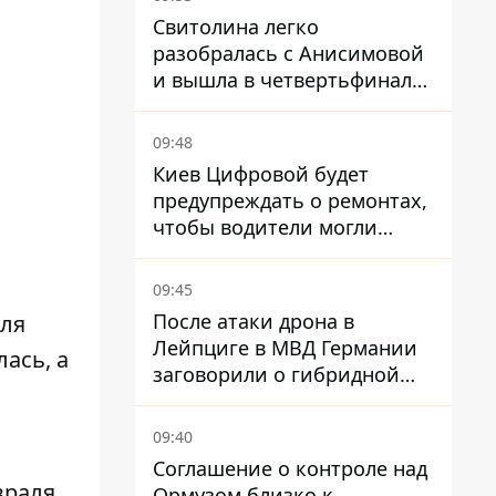
Свитолина легко
разобралась с Анисимовой
и вышла в четвертьфинал
турнира в Торонто
09:48
Киев Цифровой будет
предупреждать о ремонтах,
чтобы водители могли
избегать участков с
пробками
09:45
После атаки дрона в
для
Лейпциге в МВД Германии
ась, а
заговорили о гибридной
войне – мы ежедневно цель
09:40
Соглашение о контроле над
враля
Ормузом близко к