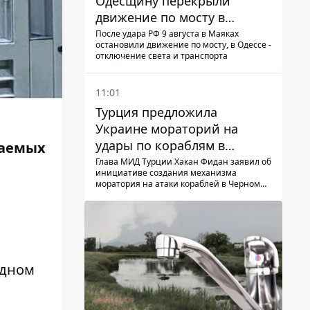
Одесщину перекрыли
движение по мосту в
Маяках - подробности от
После удара РФ 9 августа в Маяках
остановили движение по мосту, в Одессе -
ГНСУ
отключение света и транспорта
11:01
Турция предложила
Украине мораторий на
удары по кораблям в
ваемых
Черном море
Глава МИД Турции Хакан Фидан заявил об
инициативе создания механизма
моратория на атаки кораблей в Черном
море
одном