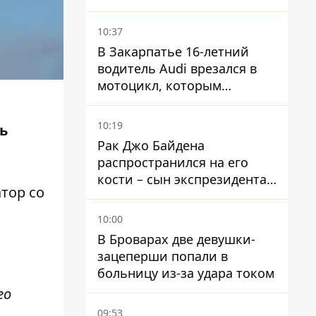
ограничения
водоснабжения
10:37
В Закарпатье 16-летний
водитель Audi врезался в
мотоцикл, которым
управлял 10-летний
мальчик
10:19
ь
Рак Джо Байдена
распространился на его
кости – сын экспрезидента
тор со
США рассказал, что болезнь
отца прогрессирует
10:00
В Броварах две девушки-
зацеперши попали в
больницу из-за удара током
го
09:53