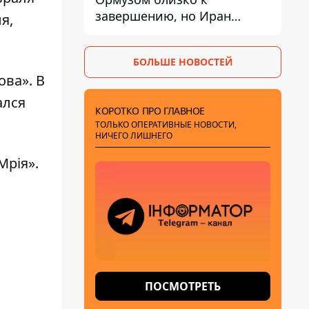
завершению, но Иран
я,
выдвинул новые
требования – СМИ
БОЛЬШЕ НОВОСТЕЙ
раскрыли подробности
ова». В
ался
КОРОТКО ПРО ГЛАВНОЕ
ТОЛЬКО ОПЕРАТИВНЫЕ НОВОСТИ,
НИЧЕГО ЛИШНЕГО
Мрія».
ПОСМОТРЕТЬ