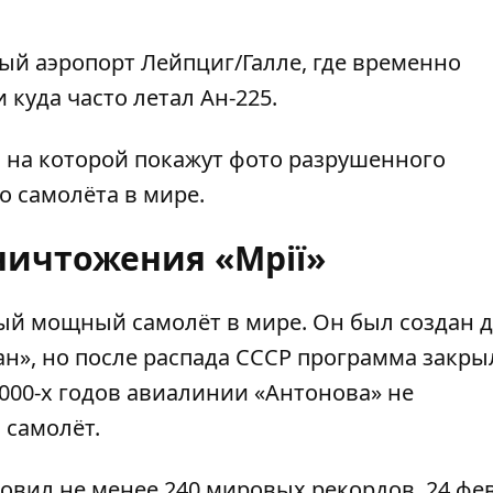
й аэропорт Лейпциг/Галле, где временно
куда часто летал Ан-225.
а, на которой покажут фото разрушенного
 самолёта в мире.
ничтожения «Мрії»
ый мощный самолёт в мире
. Он был создан 
», но после распада СССР программа закрыл
 2000-х годов авиалинии «Антонова» не
 самолёт.
овил не менее 240 мировых рекордов. 24 фе