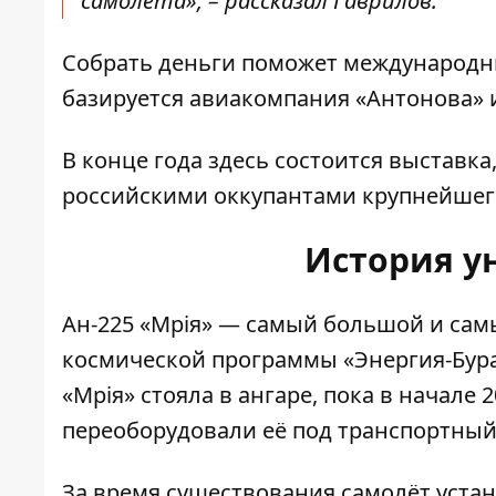
самолёта», – рассказал Гаврилов.
Собрать деньги поможет международны
базируется авиакомпания «Антонова» и 
В конце года здесь состоится выставк
российскими оккупантами крупнейшего
История у
Ан-225 «Мрія» — самый большой и
сам
космической программы «Энергия-Буран
«Мрія» стояла в ангаре, пока в начале
переоборудовали её под транспортный
За время существования самолёт устан