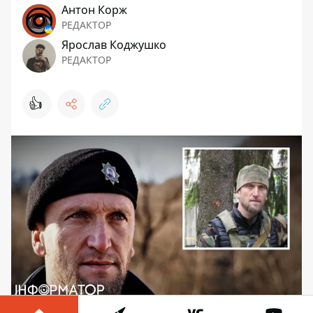
Антон Корж
РЕДАКТОР
Ярослав Коджушко
РЕДАКТОР
👍
Оккупанта с позывным "Талиб" разоблачили и