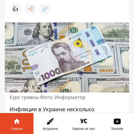
👍
Курс гривны Фото: Информатор
Инфляция в Украине несколько
замедлилась в сравнении с пиковым
значением в мае. Однако банкиры,
Главная
Актуально
Україна на часі
Youtube
бизнесмены и население не верят, что она