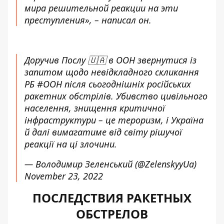
мира решительной реакции на эти
преступления», – написал он.
Доручив Послу 🇺🇦 в ООН звернутися із
запитом щодо невідкладного скликання
РБ
#ООН
після сьогоднішніх російських
ракетних обстрілів. Убивство цивільного
населення, знищення критичної
інфраструктури – це тероризм, і Україна
й далі вимагатиме від світу рішучої
реакції на ці злочини.
— Володимир Зеленський (@ZelenskyyUa)
November 23, 2022
ПОСЛЕДСТВИЯ РАКЕТНЫХ
ОБСТРЕЛОВ