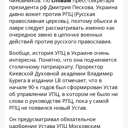
чиновников. По
словам
пресс-секретаря
президента рф Дмитрия Пескова, Украина
давно воюет против РПЦ (Русская
православная церковь), поэтому обыски в
лавре следует рассматривать именно как
очередное звено в цепочке военных
действий против русского православия.
Вообще, история УПЦ в Украине очень
интересна. Понятно, что она подчиняется
столичному патриархату. Проректор
Киевской Духовной академии Владимир
Бурега в издании LB отмечает, что в
начале 90-х годов был сформирован Устав
об управлении УПЦ, в котором не было ни
слова о руководстве РПЦ, пока у самой
РПЦ не появился новый
Устав
.
Он предусматривал обязательное
одобрение Устава УПЦ Московским