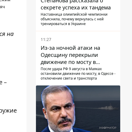
Степанова рассказала о
секрете успеха их тандема
сяч
Наставница олимпийской чемпионки
объяснила, почему вернулась с ней
тренироваться в Украине
ся на
11:27
Из-за ночной атаки на
Одесщину перекрыли
движение по мосту в
Маяках - подробности от
После удара РФ 9 августа в Маяках
остановили движение по мосту, в Одессе -
ГНСУ
отключение света и транспорта
е –
оружие