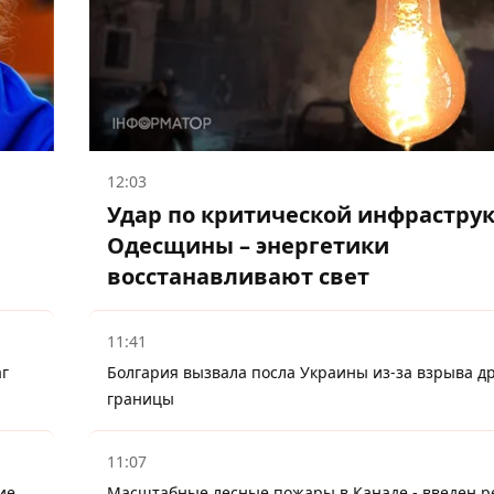
12:03
Удар по критической инфрастру
Одесщины – энергетики
восстанавливают свет
11:41
аг
Болгария вызвала посла Украины из-за взрыва др
границы
11:07
ие
Масштабные лесные пожары в Канаде - введен 