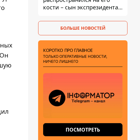
кости – сын экспрезидента
то
США рассказал, что болезнь
отца прогрессирует
БОЛЬШЕ НОВОСТЕЙ
нных
КОРОТКО ПРО ГЛАВНОЕ
 Он
ТОЛЬКО ОПЕРАТИВНЫЕ НОВОСТИ,
НИЧЕГО ЛИШНЕГО
ьшую
дил
ПОСМОТРЕТЬ