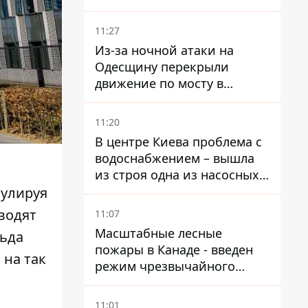
11:27
Из-за ночной атаки на
Одесщину перекрыли
движение по мосту в
Маяках - подробности от
ГНСУ
11:20
В центре Киева проблема с
водоснабжением – вышла
из строя одна из насосных
станций
мулируя
водят
11:07
Масштабные лесные
ьда
пожары в Канаде - введен
 на так
режим чрезвычайного
положения, выехали более
20 тысяч человек
11:01