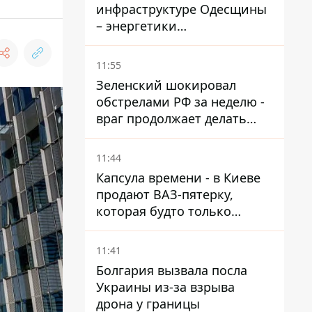
инфраструктуре Одесщины
– энергетики
восстанавливают свет
11:55
Зеленский шокировал
обстрелами РФ за неделю -
враг продолжает делать
ставку на баллистический
террор
11:44
Капсула времени - в Киеве
продают ВАЗ-пятерку,
которая будто только
сошла с конвейера
11:41
Болгария вызвала посла
Украины из-за взрыва
дрона у границы