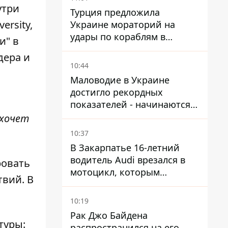
утри
Турция предложила
ersity,
Украине мораторий на
удары по кораблям в
и" в
Черном море
дера и
10:44
Маловодие в Украине
достигло рекордных
показателей - начинаются
ограничения
 хочет
водоснабжения
10:37
В Закарпатье 16-летний
водитель Audi врезался в
ровать
мотоцикл, которым
твий. В
управлял 10-летний
мальчик
10:19
Рак Джо Байдена
туры:
распространился на его