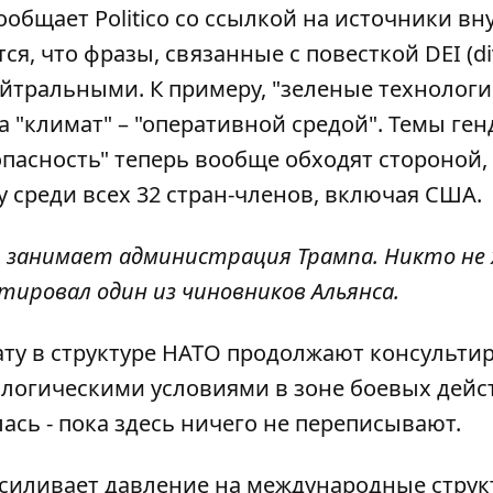
сообщает
Politico
со ссылкой на источники вн
, что фразы, связанные с повесткой DEI (div
 нейтральными. К примеру, "зеленые технологи
 "климат" – "оперативной средой". Темы ген
пасность" теперь вообще обходят стороной,
у среди всех 32 стран-членов, включая США.
ию занимает администрация Трампа. Никто не
тировал один из чиновников Альянса.
мату в структуре НАТО продолжают консульти
ологическими условиями в зоне боевых дейс
ась - пока здесь ничего не переписывают.
усиливает давление на международные струк