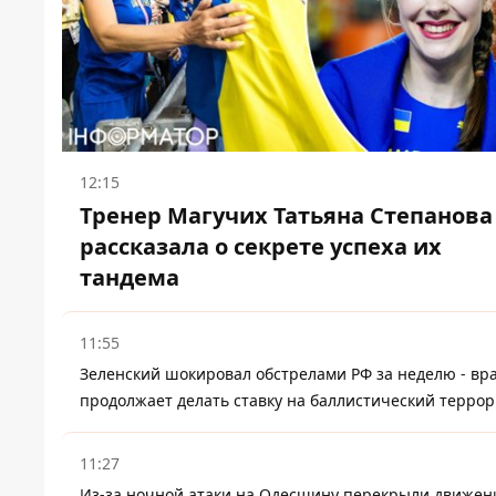
12:15
Тренер Магучих Татьяна Степанова
рассказала о секрете успеха их
тандема
11:55
Зеленский шокировал обстрелами РФ за неделю - вр
продолжает делать ставку на баллистический террор
11:27
Из-за ночной атаки на Одесщину перекрыли движен