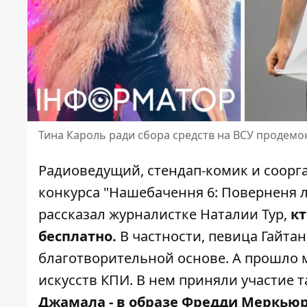
Тина Кароль ради сбора средств на ВСУ продем
Радиоведущий, стендап-комик и соорг
конкурса "Нашебачення 6: Поверненя 
рассказал журналистке Наталии Тур,
кт
бесплатно.
В частности, певица Гайтан
благотворительной основе. А прошло 
искусств КПИ. В нем приняли участие т
Джамала - в образе Фредди Меркьюри