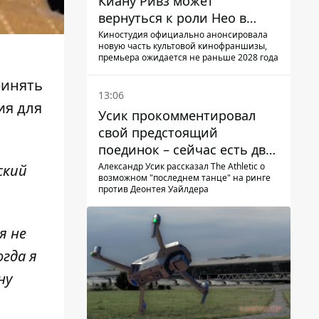
Киану Ривз может
вернуться к роли Нео в
пятой части
Киностудия официально анонсировала
новую часть культовой кинофраншизы,
премьера ожидается не раньше 2028 года
ринять
13:06
ия для
Усик прокомментировал
свой предстоящий
поединок – сейчас есть два
варианта
Александр Усик рассказал The Athletic о
ский
возможном "последнем танце" на ринге
против Деонтея Уайлдера
я не
огда я
ну