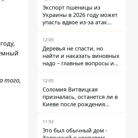
Экспорт пшеницы из
Украины в 2026 году может
упасть вдвое из-за атак
россиян по портам
12:05
году,
Деревья не спасти, но
ъемный
найти и наказать виновных
надо – главные вопросы и
выводы из конфликта на
Теремках
а того,
12:05
Соломия Витвицкая
призналась, останется ли в
Киеве после рождения
ребенка
11:52
Это был обычный дом -
Зеленский о кровавом