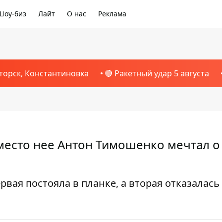
Шоу-биз
Лайт
О нас
Реклама
торск, Константиновка
🔴 Ракетный удар 5 августа
вместо нее Антон Тимошенко мечтал о
рвая постояла в планке, а вторая отказалась