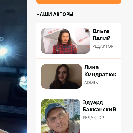
НАШИ АВТОРЫ
Ольга
Палий
РЕДАКТОР
Лина
Киндратюк
ADMIN
Эдуард
Бакканский
РЕДАКТОР