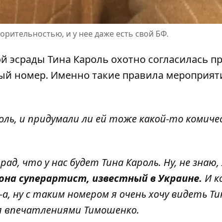
рительностью, и у нее даже есть свой БФ.
ой эсрады
Тина Кароль
охотно согласилась п
вый номер. Именно такие правила мероприят
роль, и придумали ли ей тоже какой-то комиче
ад, что у нас будет Тина Кароль. Ну, не знаю, 
она суперартист, известный в Украине.
И к
-а-а, ну с таким номером я очень хочу видеть Ти
ся впечатлениями Тимошенко.