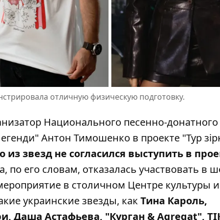
онстрировала отличную физическую подготовку.
анизатор Национального песенно-донатного
легенди"
Антон Тимошенко
в проекте "Тур зі
о из звезд не согласился выступить в про
а, по его словам, отказалась участвовать в ш
мероприятие в столичном Центре культуры и
акие украинские звезды, как
Тина Кароль,
, Даша Астафьева, "Курган & Agregat", ТІ