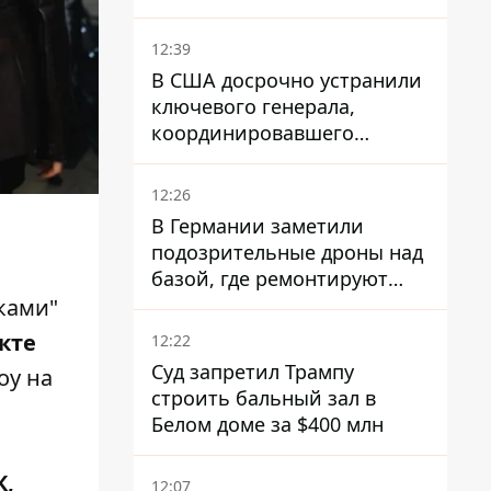
12:39
В США досрочно устранили
ключевого генерала,
координировавшего
поддержку Украины -
причину умалчивают
12:26
В Германии заметили
подозрительные дроны над
базой, где ремонтируют
Patriot - СМИ
рками"
екте
12:22
Суд запретил Трампу
оу на
строить бальный зал в
Белом доме за $400 млн
К,
12:07