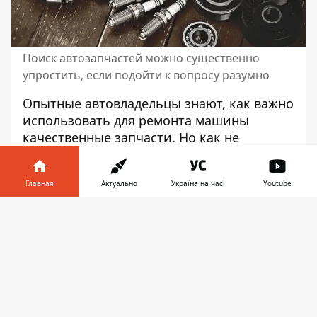
Поиск автозапчастей можно существенно
упростить, если подойти к вопросу разумно
Опытные автовладельцы знают, как важно
использовать для ремонта машины
качественные запчасти. Но как не
ошибиться и выбрать комплектующие?
Можно ли купить качественные
запчасти
Главная
Актуально
Україна на часі
Youtube
на авто
онлайн или лучше обратиться в
офлайн-магазин и пощупать каждое
Информатор в
Скачать
изделие своими руками. В нашей статье
телефоне
👉
мы попробуем разобраться в этом
вопросе.
Покупка запчастей онлайн