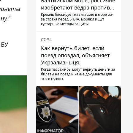
Балтийском море, россияне
изобретают ведра против
 монеты
РЭБ
Кремль блокирует навигацию в море из-
ну."
за страха перед БПЛА, моряки ищут
кустарные методы защиты
07:54
НБУ
Как вернуть билет, если
поезд опоздал, объясняет
Укрзализныця.
Когда пассажиры могут вернуть деньги за
билеты на поезд и какие документы для
этого нужны.