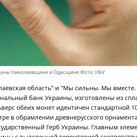
щены Николаевщине и Одесщине Фото: НБУ
аевская область" и "Мы сильны. Мы вместе.
нальный банк Украины
, изготовлены из спл
верс обеих монет идентичен стандартной 10
нтре в обрамлении древнерусского орнамент
сударственный Герб Украины. Главным элем
раины с выделенной территорией соответст