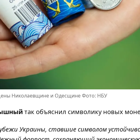
щены Николаевщине и Одесщине Фото: НБУ
Пышный
так объяснил символику новых моне
убежи Украины, ставшие символом устойчив
надежный форпост, сохраняющий экономическу