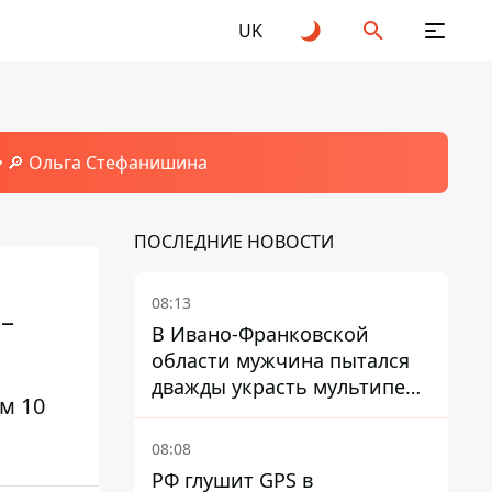
UK
🔎 Ольга Стефанишина
ПОСЛЕДНИЕ НОВОСТИ
08:13
–
В Ивано-Франковской
области мужчина пытался
дважды украсть мультипечь
м 10
из Эпицентра - суд вынес
приговор
08:08
РФ глушит GPS в