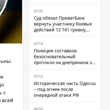
07:33
Суд обязал ПриватБанк
вернуть участнику боевых
действий 12 741 гривну,
украденную мошенниками
07:13
Полиция составила
безосновательный
льны.
протокол на днепрянина за
вождение под наркотой -
Верховный Суд принял
нк
07:12
решение о компенсации
Историческая часть Одессы
до
– под огнем после
ь с
очередной атаки РФ
 всей
06:53