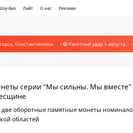
Шоу-биз
Лайт
О нас
Реклама
торск, Константиновка
🔴 Ракетный удар 5 августа
неты серии "Мы сильны. Мы вместе" 
десщине
 две оборотные памятные монеты номинало
ской областей