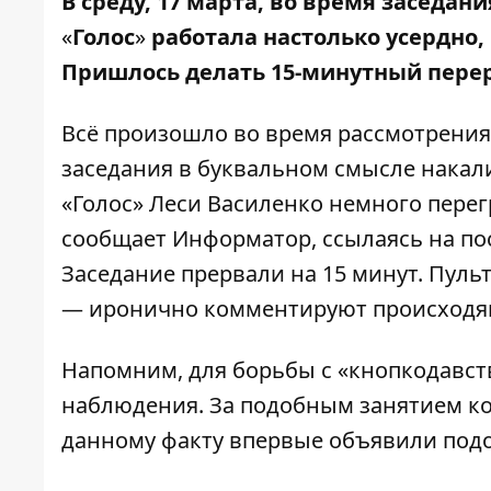
В среду, 17 марта, во время заседан
«
Голос
»
работала настолько усердно,
Пришлось делать 15-минутный пере
Всё произошло во время рассмотрения
заседания в буквальном смысле накал
«Голос» Леси Василенко немного перегр
сообщает
Информатор
, ссылаясь на п
Заседание прервали на 15 минут. Пуль
— иронично
комментируют
происходя
Напомним,
для борьбы с «кнопкодавс
наблюдения. За подобным занятием ког
данному факту
впервые объявили под