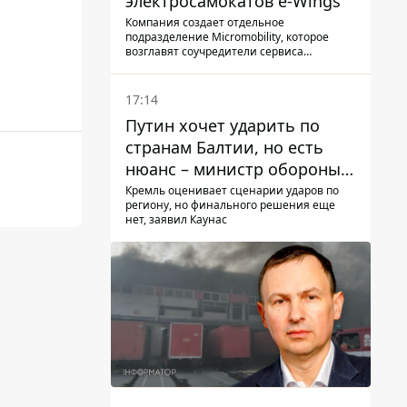
электросамокатов e-Wings
Компания создает отдельное
подразделение Micromobility, которое
возглавят соучредители сервиса
самокатов.
17:14
Путин хочет ударить по
странам Балтии, но есть
нюанс – министр обороны
Литвы сделал заявление
Кремль оценивает сценарии ударов по
региону, но финального решения еще
нет, заявил Каунас