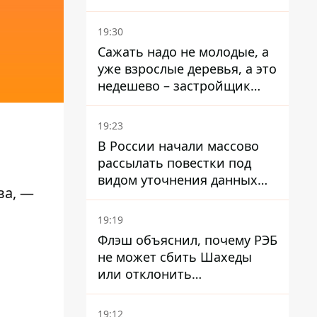
стратегического
госпредприятия - работала
19:30
в Энергоатоме и была
Сажать надо не молодые, а
заместителем Галущенко
уже взрослые деревья, а это
недешево – застройщик
Никонов
19:23
В России начали массово
рассылать повестки под
видом уточнения данных
ва, —
для набора контрактников
19:19
Флэш объяснил, почему РЭБ
не может сбить Шахеды
или отклонить
баллистические ракеты
19:12