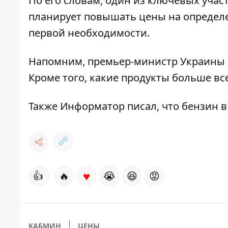
По его словам, один из ключевых учас
планирует повышать цены на определе
первой необходимости.
Напомним, премьер-министр Украины 
Кроме того, какие
продукты больше вс
Также
Информатор
писал, что
бензин в
♥
👍
🔥
😭
😆
😡
КАБМИН
ЦЕНЫ