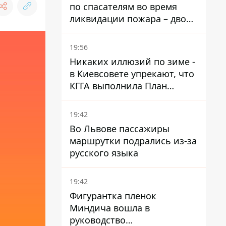
по спасателям во время
ликвидации пожара – двое
раненых
19:56
Никаких иллюзий по зиме -
в Киевсовете упрекают, что
КГГА выполнила План
устойчивости на 20%
19:42
Во Львове пассажиры
маршрутки подрались из-за
русского языка
19:42
Фигурантка пленок
Миндича вошла в
руководство