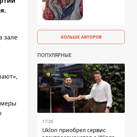
артии
я.
в зале
БОЛЬШЕ АВТОРОВ
и
ПОПУЛЯРНЫЕ
лают»,
амеры
о
17:20
Uklon приобрел сервис