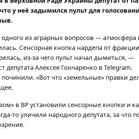
ия в Верховной Раде Украины депутат от п
 что у неё задымился пульт для голосовани
рыв.
 одного из аграрных вопросов — атмосфера 
илась. Сенсорная кнопка нардепа от фракци
елась, из-за чего пульт начал дымиться, —
ост депутата
Алексея Гончаренко
в Telegram.
т починили. «Вот что «земельные» правки де
щее.
твом»
в ВР установили сенсорные кнопки и к
да-то уличили народного депутата, за что п
озрение
.