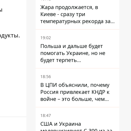
Жара продолжается, в
ы
Киеве - сразу три
температурных рекорда за
день
одукты
.
19:02
Польша и дальше будет
помогать Украине, но не
будет терпеть
"бандеровскую символику" -
Навроцкий
18:56
В ЦПИ объяснили, почему
Россия привлекает КНДР к
войне – это больше, чем
ракеты
18:47
США и Украина
модернизируют С-300 из-за