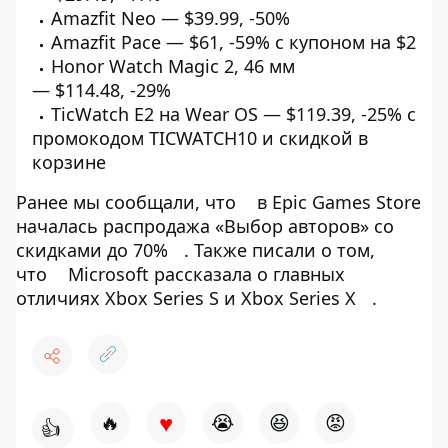
Amazfit Neo —
$39.99
,
-50%
Amazfit Pace —
$61
,
-59%
с купоном на $2
Honor Watch Magic 2, 46 мм
—
$114.48
,
-29%
TicWatch E2 на Wear OS —
$119.39
,
-25%
с
промокодом TICWATCH10 и скидкой в
корзине
Ранее мы сообщали, что
в Epic Games Store
началась распродажа «Выбор авторов» со
скидками до 70%
. Также писали о том,
что
Microsoft рассказала о главных
отличиях Xbox Series S и Xbox Series X
.
♥
🔥
😭
😆
😡
👍