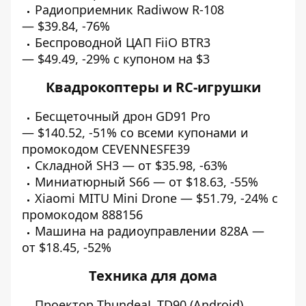
Радиоприемник Radiwow R-108
—
$39.84
,
-76%
Беспроводной ЦАП FiiO BTR3
—
$49.49
,
-29%
с купоном на $3
Квадрокоптеры и RC-игрушки
Бесщеточный дрон GD91 Pro
—
$140.52
,
-51%
со всеми купонами и
промокодом CEVENNESFE39
Складной SH3 — от
$35.98
,
-63%
Миниатюрный S66 — от
$18.63
,
-55%
Xiaomi MITU Mini Drone —
$51.79
,
-24%
с
промокодом 888156
Машина на радиоуправлении 828A —
от
$18.45
,
-52%
Техника для дома
Проектор ThundeaL TD90 (Android)