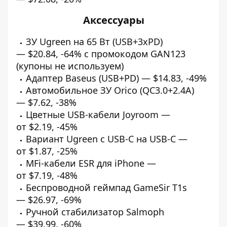
Аксессуары
ЗУ Ugreen на 65 Вт (USB+3xPD)
—
$20.84
,
-64%
с промокодом GAN123
(купоны не используем)
Адаптер Baseus (USB+PD) —
$14.83
,
-49%
Автомобильное ЗУ Orico (QC3.0+2.4А)
—
$7.62
,
-38%
Цветные USB-кабели Joyroom —
от
$2.19
,
-45%
Вариант Ugreen с USB-C на USB-C —
от
$1.87
,
-25%
MFi-кабели ESR для iPhone —
от
$7.19
,
-48%
Беспроводной геймпад GameSir T1s
—
$26.97
,
-69%
Ручной стабилизатор Salmoph
—
$39.99
,
-60%