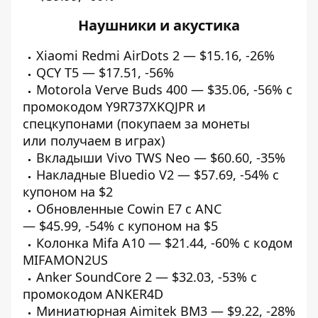
Наушники и акустика
Xiaomi Redmi AirDots 2 —
$15.16
,
-26%
QCY T5 —
$17.51
,
-56%
Motorola Verve Buds 400 —
$35.06
,
-56%
с
промокодом Y9R737XKQJPR и
спецкупонами (покупаем за монеты
или
получаем в играх
)
Вкладыши Vivo TWS Neo —
$60.60
,
-35%
Накладные Bluedio V2 —
$57.69
,
-54%
с
купоном на $2
Обновленные Cowin E7 с ANC
—
$45.99
,
-54%
с купоном на $5
Колонка Mifa A10 —
$21.44
,
-60%
с кодом
MIFAMON2US
Anker SoundCore 2 —
$32.03
,
-53%
с
промокодом ANKER4D
Миниатюрная Aimitek BM3 —
$9.22
,
-28%