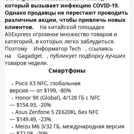
который вызывает инфекцию COVID-19.
Однако продавцы не перестают проводить
различные акции, чтобы привлечь новых
клиентов.
На китайской площадке
AliExpress огромное множество товаров и
категорий, в которых легко заблудиться.
Поэтому
Информатор Tech
, ссылаясь
на
Gagadget
, публикует подборку лучших
товаров недели.
Смартфоны
Poco X3 NFC, глобальная
версия — от
$199
,
-80%
Honor 9X (Global), 4/128 ГБ с NFC
—
$154.93
,
-20%
Asus Zenfone 5 ZE620KL без NFC
—
$149.49
,
-23%
Meizu M6 3/32 ГБ, международная версия
—
$72.08
,
-20%