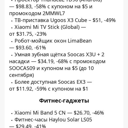
—
$98.83
,
-58%
с купоном на $5 и
промокодом 2MMWL7
ТВ-приставка Ugoos X3 Cube –
$51
,
-49%
Xiaomi Mi TV Stick (Global) —
от
$31.75
,
-23%
Робот-мойщик окон LimaBean
—
$93.60
,
-61%
Умная зубная щётка Soocas X3U + 2
насадки —
$34.19
,
-68%
с промокодом
SOOCAS09 и купоном на $5 (до 10
сентября)
Более доступная Soocas EX3 —
от
$11.92
,
-59%
с купоном на $1
Фитнес-гаджеты
Xiaomi Mi Band 5 CN —
$26.70
,
-46%
Фитнес-часы Haylou Solar LS05
—
$29.49
,
-41%