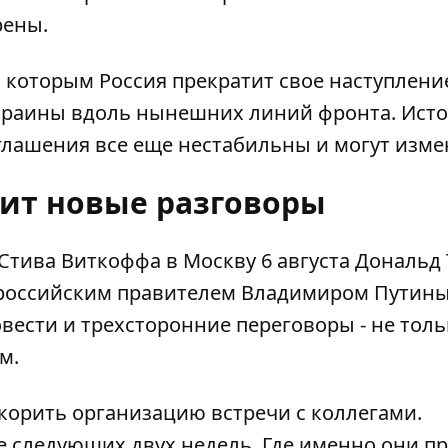
рены.
 которым Россия прекратит свое наступлени
Украины вдоль нынешних линий фронта. Ист
глашения все еще нестабильны и могут изме
вит новые разговоры
Стива Виткоффа
в Москву 6 августа Дональд
 российским правителем Владимиром Путин
вести и трехсторонние переговоры - не толь
м.
корить организацию встречи с коллегами
.
е следующих двух недель. Где именно они пр