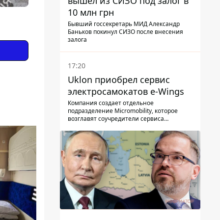
вышел из СИЗО под залог в
10 млн грн
Бывший госсекретарь МИД Александр
Баньков покинул СИЗО после внесения
залога
17:20
Uklon приобрел сервис
электросамокатов e-Wings
Компания создает отдельное
подразделение Micromobility, которое
возглавят соучредители сервиса
самокатов.