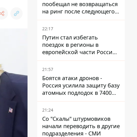
пообещал не возвращаться
на ринг после следующего
боя
22:17
Путин стал избегать
поездок в регионы в
европейской части России,
куда регулярно долетают
дроны
21:57
Боятся атаки дронов -
Россия усилила защиту базу
атомных подлодок в 7400
км от Украины
21:24
Со "Скалы" штурмовиков
начали переводить в другие
подразделения - СМИ