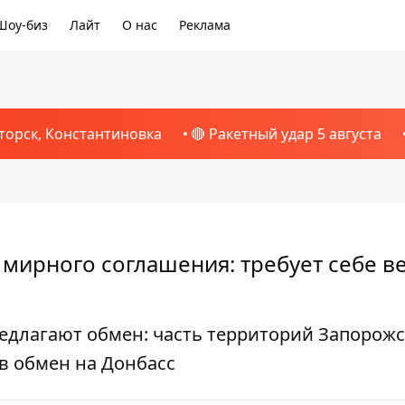
Шоу-биз
Лайт
О нас
Реклама
торск, Константиновка
🔴 Ракетный удар 5 августа
 мирного соглашения: требует себе в
едлагают обмен: часть территорий Запорожс
в обмен на Донбасс