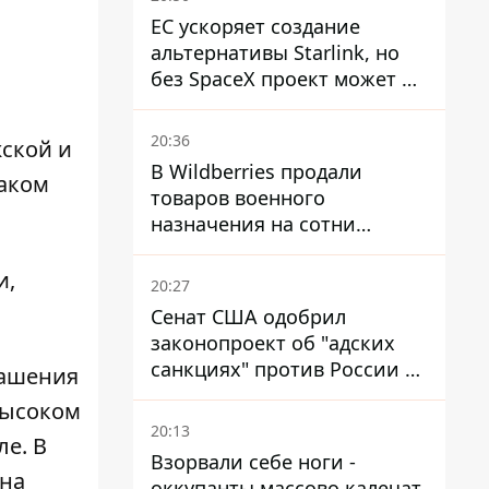
ЕС ускоряет создание
альтернативы Starlink, но
без SpaceX проект может не
обойтись
20:36
ской и
В Wildberries продали
таком
товаров военного
назначения на сотни
миллионов, но удары ВСУ
изменили ситуацию
и,
20:27
Сенат США одобрил
законопроект об "адских
санкциях" против России и
лашения
Ирана
высоком
20:13
е. В
Взорвали себе ноги -
 на
оккупанты массово калечат