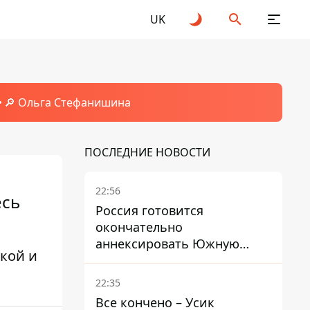
UK
🔎 Ольга Стефанишина
ПОСЛЕДНИЕ НОВОСТИ
22:56
есь
Россия готовится
окончательно
аннексировать Южную
кой и
Осетию – страны НАТО
обеспокоены
22:35
Все кончено – Усик