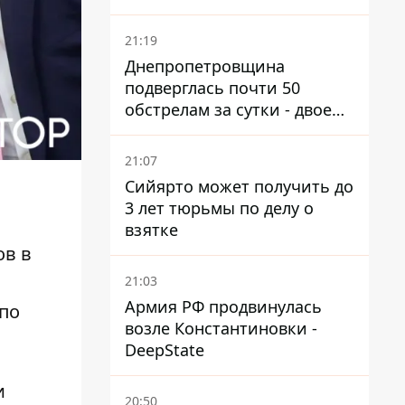
21:19
Днепропетровщина
подверглась почти 50
обстрелам за сутки - двое
погибших, шесть
пострадавших
21:07
Сийярто может получить до
3 лет тюрьмы по делу о
взятке
ов в
21:03
Армия РФ продвинулась
 по
возле Константиновки -
DeepState
и
20:50