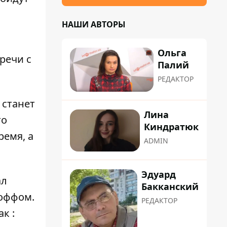
НАШИ АВТОРЫ
Ольга
речи с
Палий
РЕДАКТОР
станет
Лина
то
Киндратюк
ремя, а
ADMIN
Эдуард
ал
Бакканский
коффом.
РЕДАКТОР
ак
: