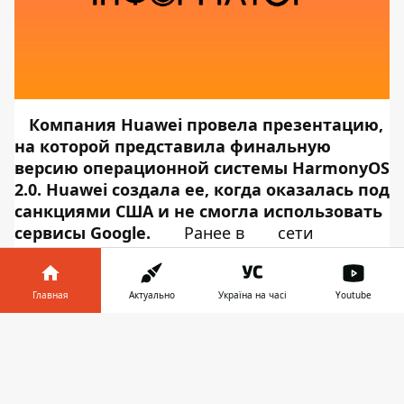
Компания Huawei провела презентацию,
на
которой представила финальную
версию операционной системы HarmonyOS
2.0. Huawei создала ее, когда оказалась под
санкциями США и не смогла использовать
сервисы Google.
Ранее
в
сети
появился список устройств
, которые
первыми перейдут на
новую
операционную систему HarmonyOS 2.0, а
Главная
Актуально
Україна на часі
Youtube
теперь появился официальный список. Об
Информатор в
этом сообщает
Информатор Tech
,
Скачать
телефоне
👉
ссылаясь на
GSMArena
. Итак, Huawei
планирует перевести на новую