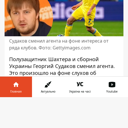
Судаков сменил агента на фоне интереса от
ряда клубов. Фото: Gettyimages.com
Полузащитник Шахтера и сборной
Украины Георгий Судаков сменил агента.
Это произошло на фоне слухов об
интересе к игроку со стороны Ювентуса
.
По информации известного спортивного
Главная
Актуально
Україна на часі
Youtube
инсайдера Фабрицио Романо,
Судаков
Информатор в
заключил контракт с агентством ProStar
.
Скачать
телефоне
👉
То есть, представлять интересы игрока
будет известный агент Вадим Шаблий.