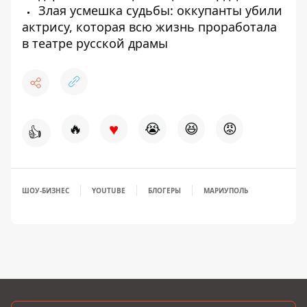
Злая усмешка судьбы: оккупанты убили
актрису, которая всю жизнь проработала
в театре русской драмы
♥
🔥
😭
😆
😡
👍
ШОУ-БИЗНЕС
YOUTUBE
БЛОГЕРЫ
МАРИУПОЛЬ