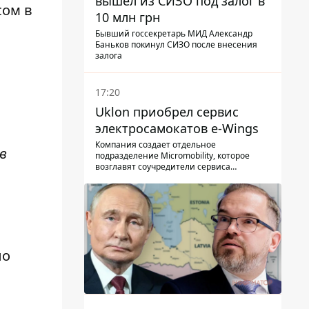
вышел из СИЗО под залог в
сом в
10 млн грн
Бывший госсекретарь МИД Александр
Баньков покинул СИЗО после внесения
залога
17:20
Uklon приобрел сервис
электросамокатов e-Wings
Компания создает отдельное
в
подразделение Micromobility, которое
возглавят соучредители сервиса
самокатов.
ло