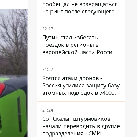
пообещал не возвращаться
на ринг после следующего
боя
22:17
Путин стал избегать
поездок в регионы в
европейской части России,
куда регулярно долетают
дроны
21:57
Боятся атаки дронов -
Россия усилила защиту базу
атомных подлодок в 7400
км от Украины
21:24
Со "Скалы" штурмовиков
начали переводить в другие
подразделения - СМИ