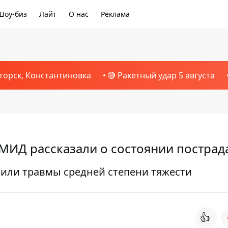
Шоу-биз
Лайт
О нас
Реклама
торск, Константиновка
🔴 Ракетный удар 5 августа
 МИД рассказали о состоянии постра
чили травмы средней степени тяжести
👍