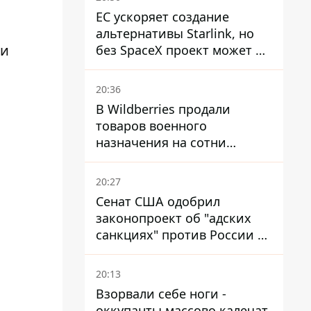
ЕС ускоряет создание
альтернативы Starlink, но
ли
без SpaceX проект может не
обойтись
20:36
с
В Wildberries продали
товаров военного
назначения на сотни
миллионов, но удары ВСУ
изменили ситуацию
20:27
Сенат США одобрил
законопроект об "адских
санкциях" против России и
Ирана
20:13
Взорвали себе ноги -
оккупанты массово калечат