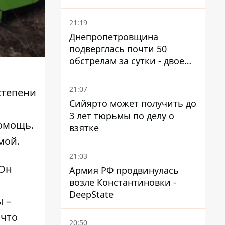
21:19
Днепропетровщина
подверглась почти 50
обстрелам за сутки - двое
погибших, шесть
пострадавших
21:07
степени
Сийярто может получить до
3 лет тюрьмы по делу о
омощь.
взятке
мой.
21:03
 Он
Армия РФ продвинулась
возле Константиновки -
DeepState
ы –
 что
20:50