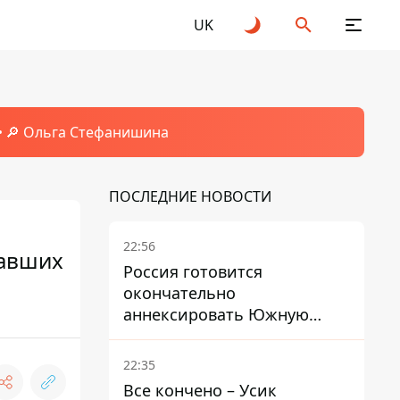
UK
🔎 Ольга Стефанишина
ПОСЛЕДНИЕ НОВОСТИ
22:56
давших
Россия готовится
окончательно
аннексировать Южную
Осетию – страны НАТО
обеспокоены
22:35
Все кончено – Усик