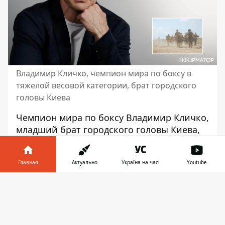
Владимир Кличко, чемпион мира по боксу в
тяжелой весовой категории, брат городского
головы Киева
Чемпион мира по боксу Владимир Кличко,
младший брат городского головы Киева,
объяснил,
почему не идет на фронт
. Он
честно признался, что не хочет умирать
Главная
Актуально
Україна на часі
Youtube
за свою страну, а хочет жить за нее. И
заверил, что это гораздо сложнее, чем
Информатор в
Скачать
погибнуть на войне.
телефоне
👉
В интервью немецкому каналу ZDFheute
Владимир Кличко рассказал о
разнице в