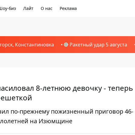
Шоу-биз
Лайт
О нас
Реклама
торск, Константиновка
🔴 Ракетный удар 5 августа
асиловал 8-летнюю девочку - теперь
решеткой
вил по-прежнему пожизненный приговор 46-
алолетней на Изюмщине