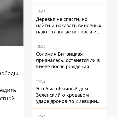
россиян по портам
12:05
Деревья не спасти, но
найти и наказать виновных
надо – главные вопросы и
выводы из конфликта на
Теремках
12:05
Соломия Витвицкая
призналась, останется ли в
Киеве после рождения
ребенка
вободы.
11:52
Это был обычный дом -
бедить
Зеленский о кровавом
астной
ударе дронов по Киевщине,
где погибли дедушка,
бабушка и их малолетний
11:46