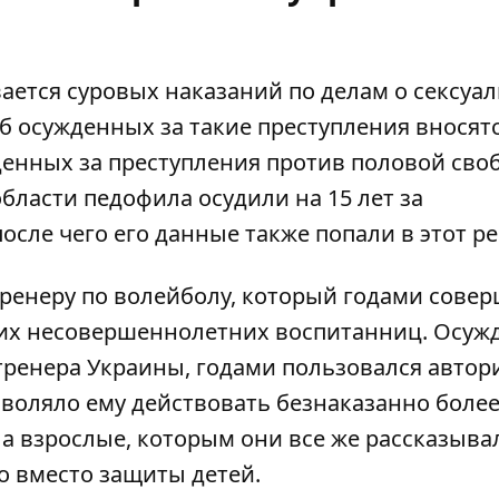
ается суровых наказаний по делам о сексуа
 осужденных за такие преступления вносятс
жденных за преступления против половой сво
области
педофила осудили на 15 лет
за
сле чего его данные также попали в этот ре
ренеру по волейболу
, который годами сове
оих несовершеннолетних воспитанниц. Осу
тренера Украины, годами пользовался автор
зволяло ему действовать безнаказанно боле
 а взрослые, которым они все же рассказыва
 вместо защиты детей.