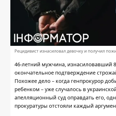
Рецидивист изнасиловал девочку и получил пож
46-летний мужчина, изнасиловавший 8
окончательное подтверждение строжа
Похожее дело – когда
генпрокурор доб
ребенком – уже случалось в украинско
апелляционный суд оправдать его, од
прокуратуры отстояли каждый аргумен