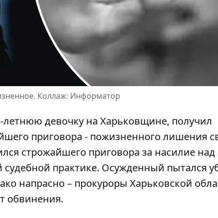
изненное. Коллаж: Информатор
-летнюю девочку на Харьковщине, получил
йшего приговора - пожизненного лишения с
ился строжайшего приговора
за насилие над
й судебной практике. Осужденный пытался у
нако напрасно – прокуроры Харьковской обл
т обвинения.