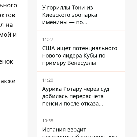
внук
ьного
У гориллы Тони из
нктов
Киевского зоопарка
именины — по
л на
человеческим меркам ему
омой и
уже больше 90 лет
11:27
США ищет потенциального
нового лидера Кубы по
бенок
примеру Венесуэлы
также
11:20
Аурика Ротару через суд
добилась перерасчета
пенсии после отказа
Пенсионного фонда
10:58
Испания вводит
пограничный контроль для