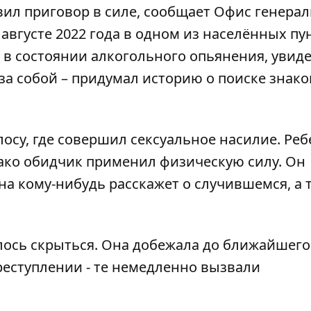
ил приговор в силе,
сообщает Офис генерал
августе 2022 года в одном из населённых пу
в состоянии алкогольного опьянения, увиде
за собой – придумал историю о поиске знак
лосу, где совершил сексуальное насилие. Ре
нако обидчик применил физическую силу. Он
на кому-нибудь расскажет о случившемся, а 
алось скрыться. Она добежала до ближайшего
преступлении - те немедленно вызвали