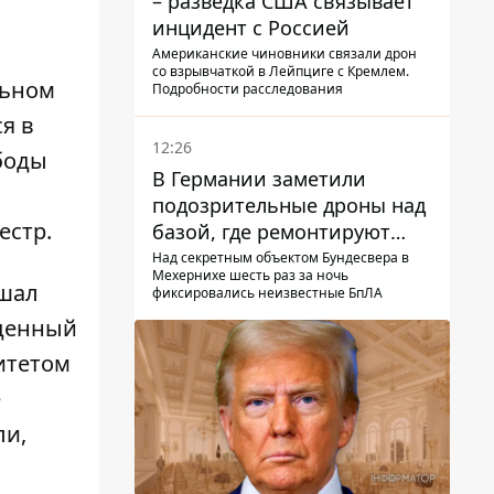
– разведка США связывает
инцидент с Россией
Американские чиновники связали дрон
со взрывчаткой в ​​Лейпциге с Кремлем.
льном
Подробности расследования
я в
12:26
боды
В Германии заметили
подозрительные дроны над
естр.
базой, где ремонтируют
Patriot - СМИ
Над секретным объектом Бундесвера в
Мехернихе шесть раз за ночь
ршал
фиксировались неизвестные БпЛА
жденный
итетом
е
ли,