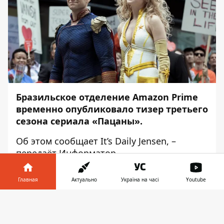
Бразильское отделение Amazon Prime
временно опубликовало тизер третьего
сезона сериала «Пацаны».
Об этом сообщает
It’s Daily Jensen
, –
передаёт
Информатор
.
Скорее всего, ролик попал в сеть по
Главная
Актуально
Україна на часі
Youtube
ошибке. Тем не менее он быстро
разошёлся по сети. На видео можно
Информатор в
Скачать
увидеть дату премьеры третьего сезона.
телефоне
👉
Похоже, что если к тому времени ничего