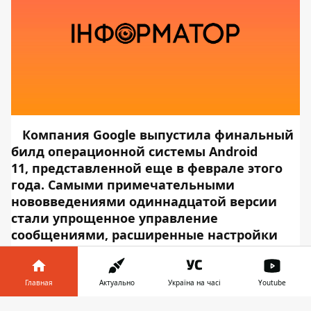
Компания Google выпустила финальный
билд операционной системы Android
11, представленной еще в феврале этого
года. Самыми примечательными
нововведениями одиннадцатой версии
стали упрощенное управление
сообщениями, расширенные настройки
конфиденциальности, а также поддержка
гибких экранов и дисплеев с вырезами
для фронталки.
Первыми обновление
Главная
Актуально
Україна на часі
Youtube
получили смартфоны Google Pixel,