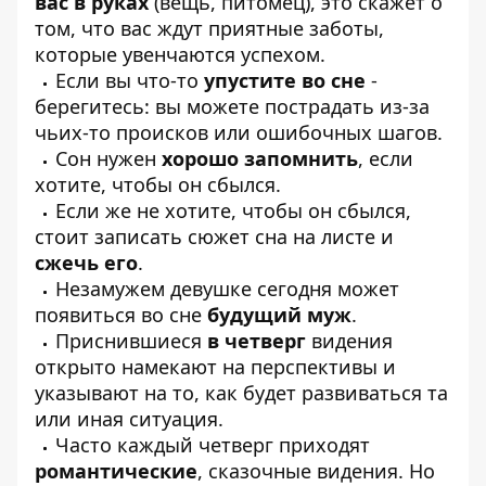
вас в руках
(вещь, питомец), это скажет о
том, что вас ждут приятные заботы,
которые увенчаются успехом.
Если вы что-то
упустите во сне
-
берегитесь: вы можете пострадать из-за
чьих-то происков или ошибочных шагов.
Сон нужен
хорошо запомнить
, если
хотите, чтобы он сбылся.
Если же не хотите, чтобы он сбылся,
стоит записать сюжет сна на листе и
сжечь его
.
Незамужем девушке сегодня может
появиться во сне
будущий муж
.
Приснившиеся
в четверг
видения
открыто намекают на перспективы и
указывают на то, как будет развиваться та
или иная ситуация.
Часто каждый четверг приходят
романтические
, сказочные видения. Но