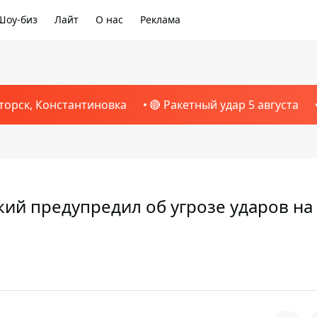
Шоу-биз
Лайт
О нас
Реклама
торск, Константиновка
🔴 Ракетный удар 5 августа
кий предупредил об угрозе ударов на