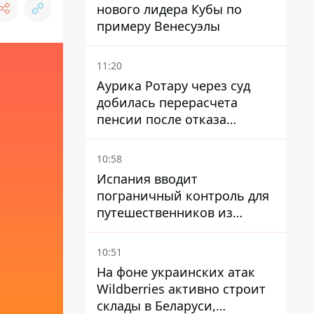
нового лидера Кубы по
примеру Венесуэлы
11:20
Аурика Ротару через суд
добилась перерасчета
пенсии после отказа
Пенсионного фонда
10:58
Испания вводит
пограничный контроль для
путешественников из
Италии из-за
миграционного конфликта
10:51
На фоне украинских атак
Wildberries активно строит
склады в Беларуси,