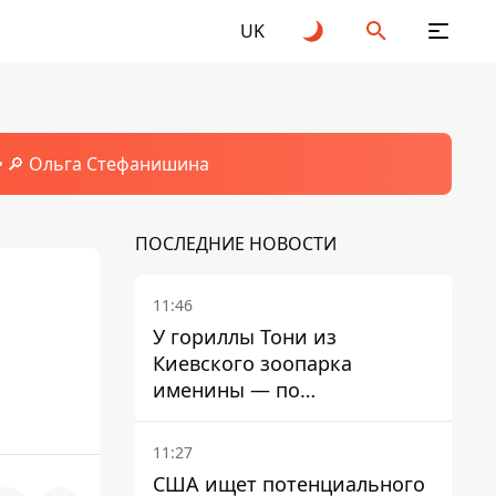
UK
🔎 Ольга Стефанишина
ПОСЛЕДНИЕ НОВОСТИ
11:46
У гориллы Тони из
Киевского зоопарка
именины — по
человеческим меркам ему
уже больше 90 лет
11:27
США ищет потенциального