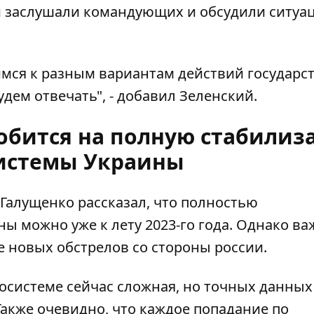
ки заслушали командующих и обсудили ситуа
мся к разным вариантам действий государст
удем отвечать", - добавил Зеленский.
обится на полную стабили
истемы Украины
 Галущенко
рассказал
, что полностью
ы можно уже к лету 2023-го года. Однако в
ие новых обстрелов со стороны россии.
осистеме
сейчас сложная, но точных данных
акже очевидно, что каждое попадание по