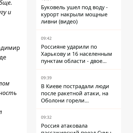
бще.
Буковель ушел под воду -
гу и
курорт накрыли мощные
ливни (видео)
09:42
Россияне ударили по
ладимир
Харькову и 16 населенным
де
пунктам области - двое
погибших
09:39
елом
В Киеве пострадали люди
сность
после ракетной атаки, на
Оболони горели
резервуары с топливом
л
09:32
Россия атаковала
пассажирский поезд Сумы-