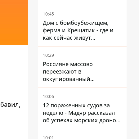
Казахстане, Узбекистане
10:45
Дом с бомбоубежищем,
ферма и Крещатик - где и
как сейчас живут
украинские знаменитости
10:29
Россияне массово
переезжают в
оккупированный
Мариуполь, а местных
оставляют без жилья
10:06
обавил,
12 пораженных судов за
неделю - Мадяр рассказал
об успехах морских дронов
в Черном и Азовском морях
10:01