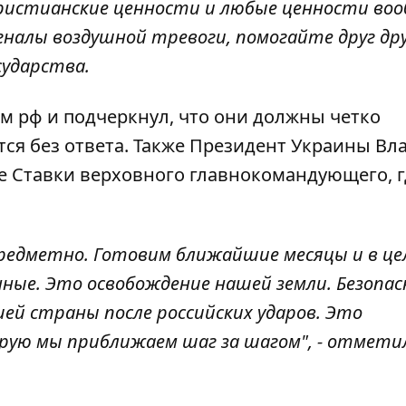
ристианские ценности и любые ценности воо
алы воздушной тревоги, помогайте друг дру
осударства.
м рф и подчеркнул, что они должны четко
ется без ответа. Также Президент Украины В
е Ставки верховного главнокомандующего, г
, предметно. Готовим ближайшие месяцы и в ц
нные. Это освобождение нашей земли. Безопа
ей страны после российских ударов. Это
рую мы приближаем шаг за шагом", - отмети