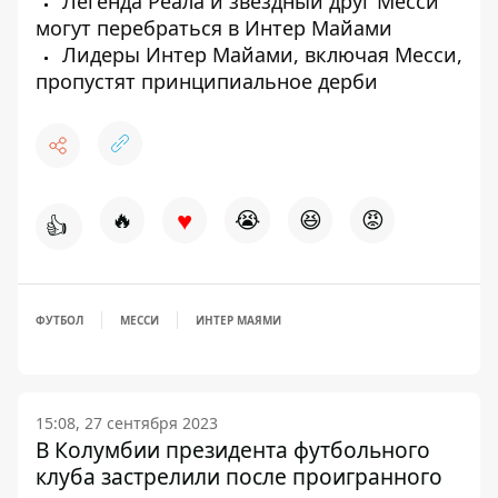
Легенда Реала и звездный друг Месси
могут перебраться в Интер Майами
Лидеры Интер Майами, включая Месси,
пропустят принципиальное дерби
♥
🔥
😭
😆
😡
👍
ФУТБОЛ
МЕССИ
ИНТЕР МАЯМИ
15:08, 27 сентября 2023
В Колумбии президента футбольного
клуба застрелили после проигранного