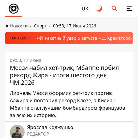
UK
Новости
Спорт
09:53, 17 Июня 2026
🔴 Ракетный удар 5 августа
⚠️ Краматорск, 
ТОПТЕМЫ:
09:53, 17 июня
Месси набил хет-трик, Мбаппе побил
рекорд Жира - итоги шестого дня
ЧМ-2026
Лионель Месси оформил хет-трик против
Алжира и повторил рекорд Клозе, а Килиан
Мбаппе стал лучшим бомбардиром французов
за всю их историю.
Ярослав Коджушко
РЕДАКТОР