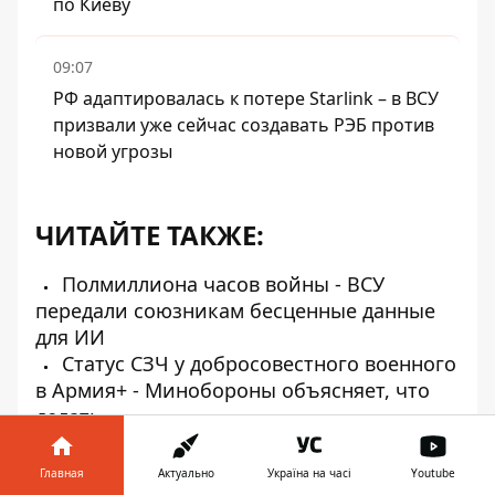
по Киеву
09:07
РФ адаптировалась к потере Starlink – в ВСУ
призвали уже сейчас создавать РЭБ против
новой угрозы
ЧИТАЙТЕ ТАКЖЕ:
Полмиллиона часов войны - ВСУ
передали союзникам бесценные данные
для ИИ
Статус СЗЧ у добросовестного военного
в Армия+ - Минобороны объясняет, что
делать
Когда военные получат повышенные
зарплаты - Минобороны назвало точную
Главная
Актуально
Україна на часі
Youtube