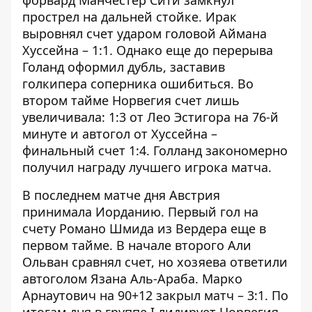
форвард Манчестер Сити замкнул
прострел на дальней стойке. Ирак
выровнял счет ударом головой Аймана
Хуссейна – 1:1. Однако еще до перерыва
Голанд оформил дубль, заставив
голкипера соперника ошибиться. Во
втором тайме Норвегия счет лишь
увеличивала: 1:3 от Лео Эстигора на 76-й
минуте и автогол от Хуссейна –
финальный счет 1:4. Голланд закономерно
получил награду лучшего игрока матча.
В последнем матче дня Австрия
принимала Иорданию. Первый гол на
счету Романо Шмида из Вердера еще в
первом тайме. В начале второго Али
Ольван сравнял счет, но хозяева ответили
автоголом Язана Аль-Араба. Марко
Арнаутович на 90+12 закрыл матч – 3:1. По