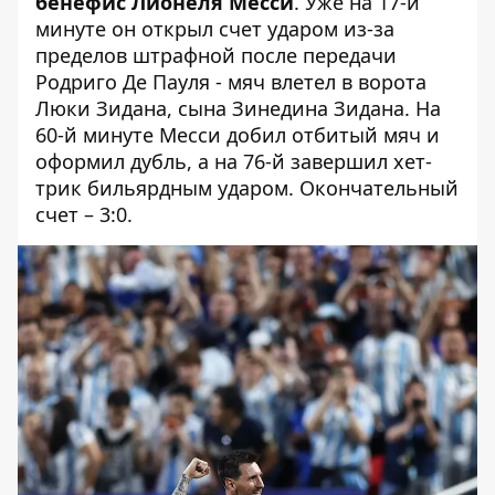
бенефис Лионеля Месси
. Уже на 17-й
минуте он открыл счет ударом из-за
пределов штрафной после передачи
Родриго Де Пауля - мяч влетел в ворота
Люки Зидана, сына Зинедина Зидана. На
60-й минуте Месси добил отбитый мяч и
оформил дубль, а на 76-й завершил хет-
трик бильярдным ударом. Окончательный
счет – 3:0.