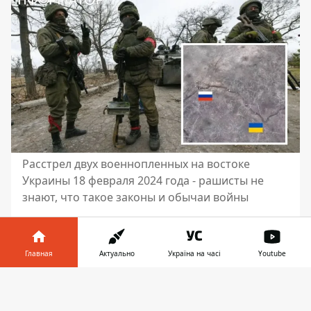
Расстрел двух военнопленных на востоке
Украины 18 февраля 2024 года - рашисты не
знают, что такое законы и обычаи войны
Украинский дрон снял жуткие кадры
расстрела двух военнопленных ВСУ
.
Главная
Актуально
Україна на часі
Youtube
Россияне захватили его в плен и
совершили военное преступление -
Информатор в
Скачать
расстреляли безоружными прямо в окопе.
телефоне
👉
Это произошло на восточном участке