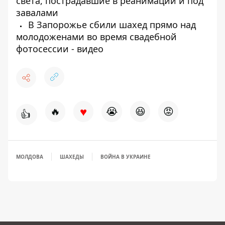
света, пострадавшие в реанимации и под
завалами
В Запорожье сбили шахед прямо над
молодоженами во время свадебной
фотосессии - видео
♥
🔥
😭
😆
😡
👍
МОЛДОВА
ШАХЕДЫ
ВОЙНА В УКРАИНЕ