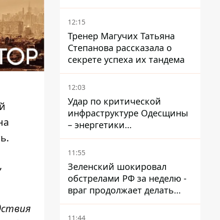
кластер – один упал на
недострой
12:15
Тренер Магучих Татьяна
Степанова рассказала о
секрете успеха их тандема
12:03
Удар по критической
й
инфраструктуре Одесщины
на
– энергетики
восстанавливают свет
ь.
11:55
,
Зеленский шокировал
обстрелами РФ за неделю -
враг продолжает делать
ставку на баллистический
дствия
террор
11:44