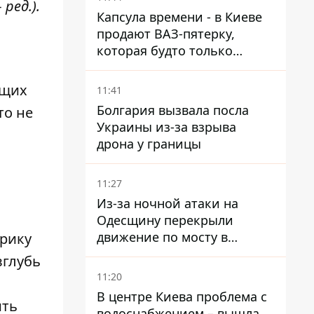
ред.).
Капсула времени - в Киеве
продают ВАЗ-пятерку,
которая будто только
сошла с конвейера
ющих
11:41
Болгария вызвала посла
то не
Украины из-за взрыва
дрона у границы
11:27
Из-за ночной атаки на
Одесщину перекрыли
движение по мосту в
орику
Маяках - подробности от
вглубь
ГНСУ
11:20
В центре Киева проблема с
ить
водоснабжением – вышла