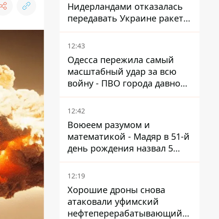
Нидерландами отказалась
передавать Украине ракеты
ПВО Patriot
12:43
Одесса пережила самый
масштабный удар за всю
войну - ПВО города давно
нуждается в усилении
12:42
Воюеем разумом и
математикой - Мадяр в 51-й
день рождения назвал 5
условий поражения РФ
12:19
Хорошие дроны снова
атаковали уфимский
нефтеперерабатывающий