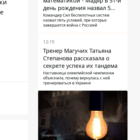
математикой - Мадяр в 51-й
ики
день рождения назвал 5
е
условий поражения РФ
Командир Сил беспилотных систем
назвал пять условий, при которых
завершится война с Россией
12:15
Тренер Магучих Татьяна
Степанова рассказала о
секрете успеха их тандема
Наставница олимпийской чемпионки
объяснила, почему вернулась с ней
тренироваться в Украине