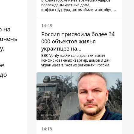
КАБ-250
В Краматорске из-за вражеских ударов
повреждены частные дома,
инфраструктура, автомобили и автобус, а
всего за сутки на Донетчине погиб один
человек и еще 15 получили ранения
14:43
о на
Россия присвоила более 34
«очень
000 объектов жилья
у.
украинцев на
оккупированных
BBC Verify насчитала десятки тысяч
конфискованных квартир, домов и дач
территориях -
ое
украинцев в "новых регионах" России
расследование BBC
 до
14:18