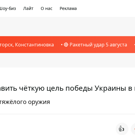
Шоу-биз
Лайт
О нас
Реклама
торск, Константиновка
🔴 Ракетный удар 5 августа
авить чёткую цель победы Украины в
 тяжёлого оружия
👍