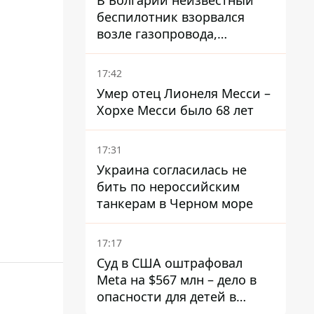
В Болгарии неизвестный
беспилотник взорвался
возле газопровода,
которым поставляют газ в
Украину
17:42
Умер отец Лионеля Месси –
Хорхе Месси было 68 лет
17:31
Украина согласилась не
бить по нероссийским
танкерам в Черном море
17:17
Суд в США оштрафовал
Meta на $567 млн ​​– дело в
опасности для детей в
соцсетях