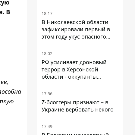
кую
и раненые
. В
18:17
В Николаевской области
зафиксировали первый в
этом году укус опасного
каракурта
18:02
РФ усиливает дроновый
террор в Херсонской
области - оккупанты
ев,
получили приказ свободно
пособна
охотиться на автомобили
17:56
ёткую
Z-блоггеры признают – в
Украине вербовать некого
17:49