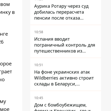
овом
Аурика Ротару через суд
инку в
добилась перерасчета
пенсии после отказа
Пенсионного фонда
10:58
инге
Испания вводит
26
пограничный контроль для
путешественников из
Италии из-за
миграционного конфликта
торое
10:51
грает
На фоне украинских атак
Wildberries активно строит
но
склады в Беларуси,
Казахстане, Узбекистане
10:45
ому
Дом с бомбоубежищем,
ьмое
ферма и Крещатик - где и