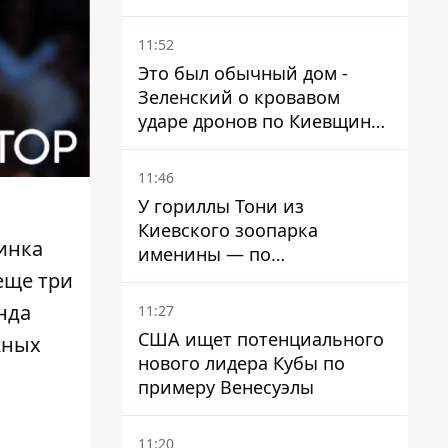
ребенка
11:52
Это был обычный дом -
Зеленский о кровавом
ударе дронов по Киевщине,
где погибли дедушка,
бабушка и их малолетний
11:46
внук
У гориллы Тони из
Киевского зоопарка
инка
именины — по
человеческим меркам ему
 еще три
уже больше 90 лет
нда
11:27
США ищет потенциального
жных
нового лидера Кубы по
примеру Венесуэлы
11:20