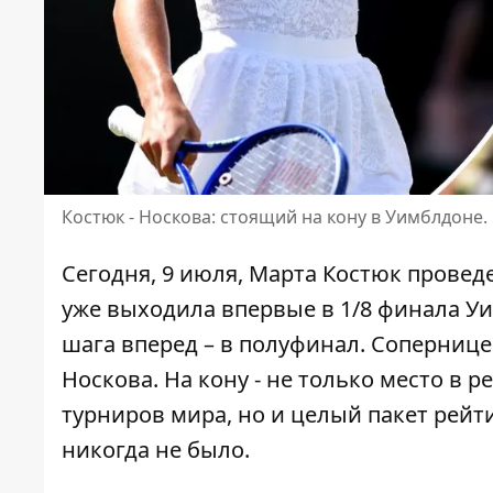
Костюк - Носкова: стоящий на кону в Уимблдоне
Сегодня, 9 июля, Марта Костюк провед
уже выходила впервые
в 1/8 финала У
шага вперед – в полуфинал. Сопернице
Носкова. На кону - не только место в
турниров мира, но и целый пакет рей
никогда не было.