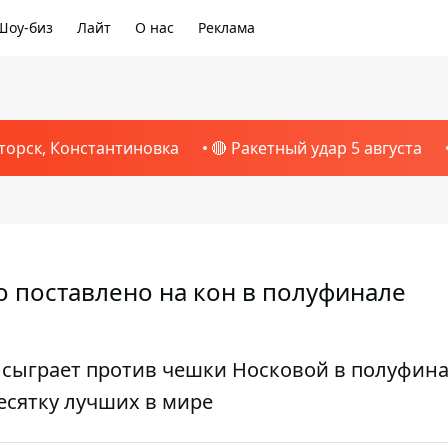
Шоу-биз
Лайт
О нас
Реклама
торск, Константиновка
🔴 Ракетный удар 5 августа
то поставлено на кон в полуфинале
 сыграет против чешки Носковой в полуфин
есятку лучших в мире