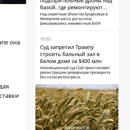
подозрительные дроны над
базой, где ремонтируют
Patriot - СМИ
Над секретным объектом Бундесвера в
Мехернихе шесть раз за ночь
фиксировались неизвестные БпЛА
12:22
апе она
Суд запретил Трампу
строить бальный зал в
Белом доме за $400 млн
Апелляционный суд США приостановил
реконструкцию резиденции президента
без согласия Конгресса
дая
ставки