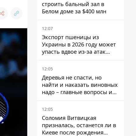
строить бальный зал в
Белом доме за $400 млн
12:07
Экспорт пшеницы из
Украины в 2026 году может
упасть вдвое из-за атак
россиян по портам
12:05
Деревья не спасти, но
найти и наказать виновных
надо – главные вопросы и
выводы из конфликта на
Теремках
12:05
Соломия Витвицкая
призналась, останется ли в
Киеве после рождения