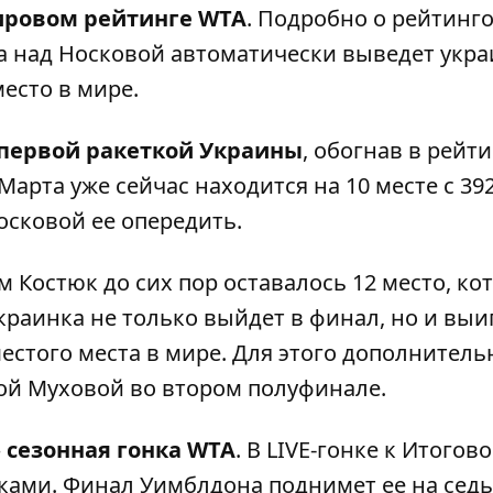
ровом рейтинге WTA
. Подробно о рейтинг
 над Носковой автоматически выведет укра
место в мире.
первой ракеткой Украины
, обогнав в рейт
Марта уже сейчас находится на 10 месте с 39
осковой ее опередить.
остюк до сих пор оставалось 12 место, ко
украинка не только выйдет в финал, но и выи
шестого места в мире. Для этого дополнитель
ой Муховой во втором полуфинале.
–
сезонная гонка WTA
. В LIVE-гонке к Итогов
чками. Финал Уимблдона поднимет ее на сед