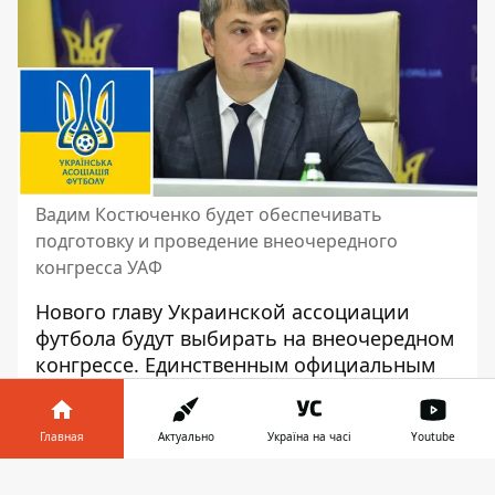
Вадим Костюченко будет обеспечивать
подготовку и проведение внеочередного
конгресса УАФ
Нового главу Украинской ассоциации
футбола будут выбирать на внеочередном
конгрессе. Единственным
официальным
кандидатом на должность Андрей
Шевченко
. Первый вице-президент УАФ
Главная
Актуально
Україна на часі
Youtube
Вадим Костюченко не планирует
выдвигаться в президенты Украинской
Информатор в