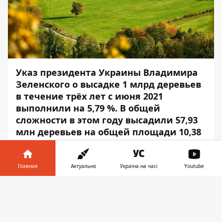
Указ президента Украины Владимира
Зеленского о высадке 1 млрд деревьев
в течение трёх лет с июня 2021
выполнили на 5,79 %. В общей
сложности в этом году высадили 57,93
млн деревьев на общей площади 10,38
тысяч гектаров.
Об этом сообщил
Информатор
со ссылкой
Главная
Актуально
Україна на часі
Youtube
на сайт
проекта
«Зелёная страна».
Информатор в
Скачать
В Минэкологии отмечают, что даже
телефоне
👉
превысили показатели. В этом году из-за
хорошей погоды высадили на 40 %