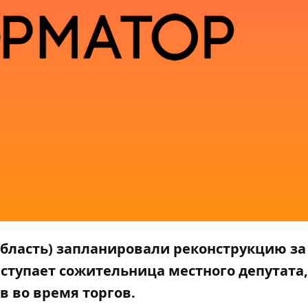
бласть) запланировали реконструкцию за
тупает сожительница местного депутата,
в во время торгов.