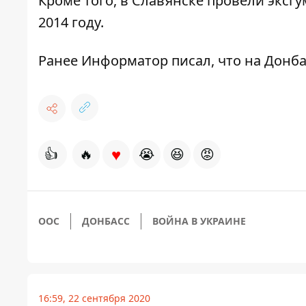
Кроме того, в Славянске
провели эксг
2014 году.
Ранее Информатор писал, что на Донб
♥
👍
🔥
😭
😆
😡
ООС
ДОНБАСС
ВОЙНА В УКРАИНЕ
16:59, 22 сентября 2020