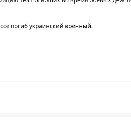
умацию тел погибших
во время боевых дейст
ассе
погиб украинский военный
.