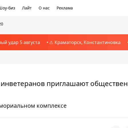
Шоу-биз
Лайт
О нас
Реклама
20
ный удар 5 августа
⚠️ Краматорск, Константиновка
 Минветеранов приглашают обществен
емориальном комплексе