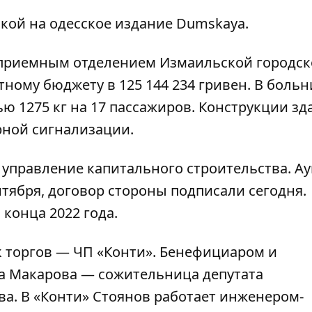
кой на одесское издание
Dumskaya
.
с приемным отделением Измаильской городс
ному бюджету в 125 144 234 гривен. В боль
ю 1275 кг на 17 пассажиров. Конструкции зд
рной сигнализации.
управление капитального строительства. А
нтября, договор стороны подписали сегодня.
конца 2022 года.
 торгов — ЧП «Конти». Бенефициаром и
а Макарова — сожительница депутата
ва. В «Конти» Стоянов работает инженером-