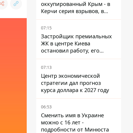
оккупированный Крым - в
Керчи серия взрывов, в
Феодосии пожар
07:15
Застройщик премиальных
ЖК в центре Киева
остановил работу, его
руководители сбежали из
Украины - Bihus.info
07:13
Центр экономической
стратегии дал прогноз
курса доллара к 2027 году
06:53
Сменить имя в Украине
можно с 16 лет -
подробности от Минюста