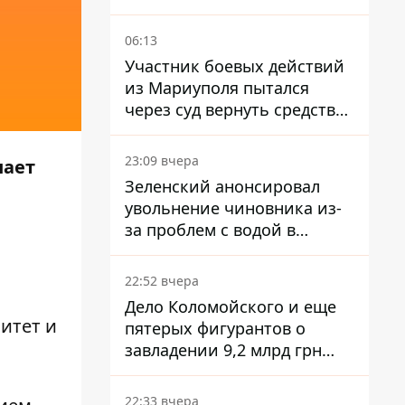
06:13
Участник боевых действий
из Мариуполя пытался
через суд вернуть средства
субсидии со счета в
Ощадбанке – каким было
23:09 вчера
шает
решение
Зеленский анонсировал
увольнение чиновника из-
за проблем с водой в
Марганце
22:52 вчера
Дело Коломойского и еще
итет и
пятерых фигурантов о
завладении 9,2 млрд грн
ПриватБанка направили в
суд
22:33 вчера