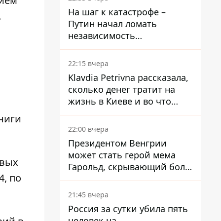
нием
На шаг к катастрофе –
.
Путин начал ломать
независимость
собственного Центробанка,
заставив снизить базовую
22:15 вчера
ставку
Klavdia Petrivna рассказала,
сколько денег тратит на
жизнь в Киеве и во что
вкладывает миллионы
ниги
22:00 вчера
Президентом Венгрии
может стать герой мема
евых
Гарольд, скрывающий боль
, по
– он возглавил народное
голосование
21:45 вчера
Россия за сутки убила пять
человек на